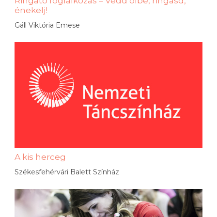
Ringató foglalkozás – Vedd ölbe, ringasd,
énekelj!
Gáll Viktória Emese
A kis herceg
Székesfehérvári Balett Színház