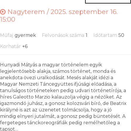
Nagyterem /
2025. szeptember 16.
15:00
Műfaj
gyermek
Felvonások száma
1
Időtartam
50
Korhatár
+6
Hunyadi Mátyás a magyar történelem egyik
legjelentősebb alakja, számos történet, monda és
anekdota övezi uralkodását. Mesés alakját idézi a
Magyar Nemzeti Táncegyüttes ifjúsági előadása, a
tanulságos történeteken pedig udvari történetírója, a
híres Galeotto Marzio kalauzolja végig a nézőket. Az
igazmondó juhász, a gonosz kolozsvári bíró, de Beatrix
királyné is azt az üzenetet tolmácsolja, hogy a jó
mindig elnyeri jutalmát, a gonosz pedig büntetését. A
fergeteges tánckoreográfiák pedig remélhetőleg a
tapsot…