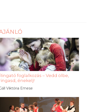
AJÁNLÓ
Ringató foglalkozás – Vedd ölbe,
ringasd, énekelj!
Gáll Viktória Emese