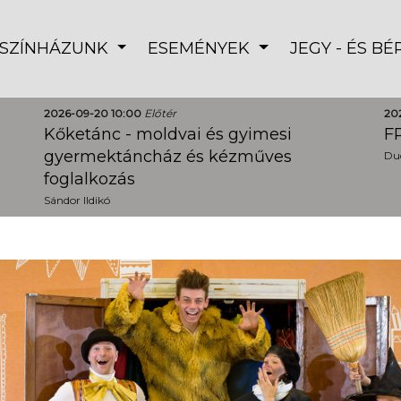
SZÍNHÁZUNK
ESEMÉNYEK
JEGY - ÉS B
2026-09-20 10:00
Előtér
20
Kőketánc - moldvai és gyimesi
FR
gyermektáncház és kézműves
Dud
foglalkozás
Sándor Ildikó