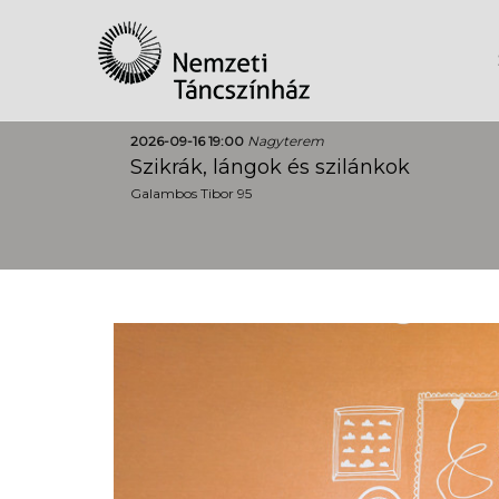
2026-09-16 19:00
Nagyterem
Szikrák, lángok és szilánkok
Galambos Tibor 95