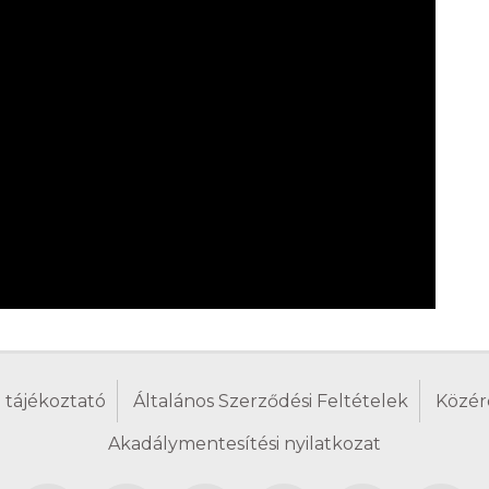
 tájékoztató
Általános Szerződési Feltételek
Közér
Akadálymentesítési nyilatkozat