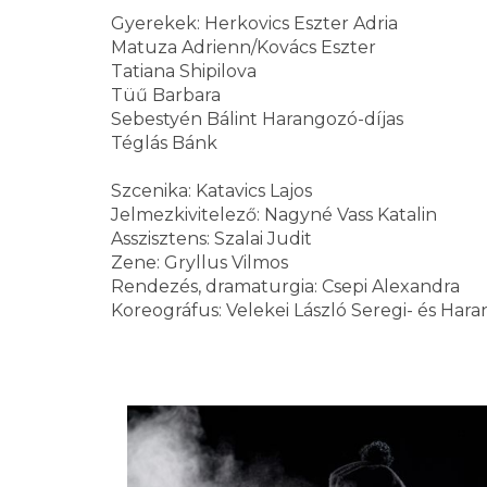
Gyerekek: Herkovics Eszter Adria
Matuza Adrienn/Kovács Eszter
Tatiana Shipilova
Tüű Barbara
Sebestyén Bálint Harangozó-díjas
Téglás Bánk
Szcenika: Katavics Lajos
Jelmezkivitelező: Nagyné Vass Katalin
Asszisztens: Szalai Judit
Zene: Gryllus Vilmos
Rendezés, dramaturgia: Csepi Alexandra
Koreográfus: Velekei László Seregi- és Hara