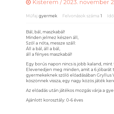
Kisterem /
2023. november 29
Műfaj
gyermek
Felvonások száma
1
Idő
Bál, bál, maszkabál!
Minden jelmez készen áll,
Szól a nóta, messze száll:
Áll a bál, áll a bál,
áll a fényes maszkabál!
Egy borús napon nincs is jobb kaland, mint
Elevenedjen meg minden, amit a 6 jóbarát tal
gyermekeknek szóló előadásában Gryllus 
köszönnek vissza, egy nagy közös játék ke
Az előadás után játékos mozgás várja a gy
Ajánlott korosztály: 0-6 éves