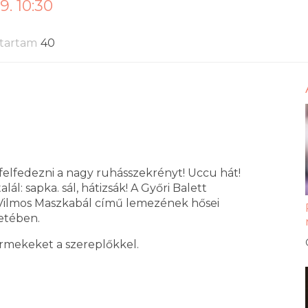
. 10:30
tartam
40
 felfedezni a nagy ruhásszekrényt! Uccu hát!
ál: sapka. sál, hátizsák! A Győri Balett
Vilmos Maszkabál című lemezének hősei
retében.
ermekeket a szereplőkkel.