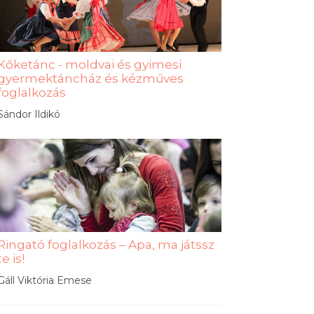
Kőketánc - moldvai és gyimesi
gyermektáncház és kézműves
foglalkozás
Sándor Ildikó
Ringató foglalkozás – Apa, ma játssz
te is!
Gáll Viktória Emese