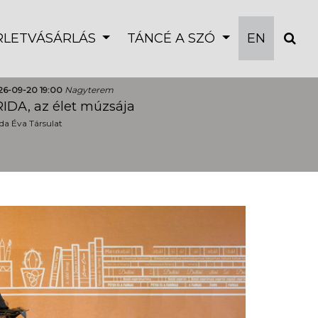
ÉRLETVÁSÁRLÁS
TÁNCÉ A SZÓ
EN
26-09-20 19:00
Nagyterem
IDA, az élet múzsája
a Éva Társulat