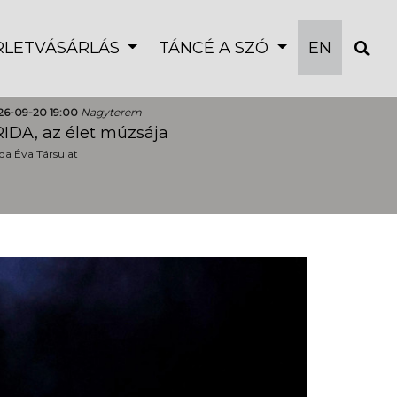
ÉRLETVÁSÁRLÁS
TÁNCÉ A SZÓ
EN
26-09-20 19:00
Nagyterem
IDA, az élet múzsája
a Éva Társulat