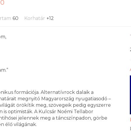
30
artam
60
Korhatár
+12
om,
m.”
kus formációja. Alternatívrock dalaik a
a határait megnyitó Magyarország nyugatiasodó –
 – világát örökítik meg, szövegeik pedig egyszerre
is optimisták. A Kulcsár Noémi Tellabor
ntihősei jelennek meg a táncszínpadon, görbe
n élő világának.