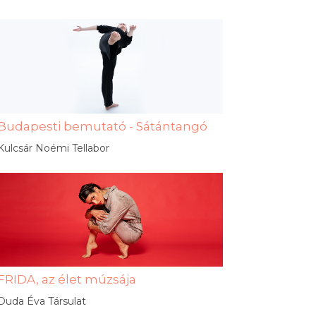
Budapesti bemutató - Sátántangó
Kulcsár Noémi Tellabor
FRIDA, az élet múzsája
Duda Éva Társulat