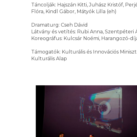
Táncolják: Hajszán Kitti, Juhász Kristóf, Perj
Flóra, Kindl Gábor, Mátyók Lilla (eh)
Dramaturg: Cseh Dávid
Látvány és vetítés: Rubi Anna, Szentpéteri
Koreográfus: Kulcsár Noémi, Harangozó-díj
Támogatók: Kulturális és Innovációs Minis
Kulturális Alap