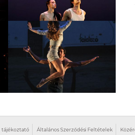
 tájékoztató
Általános Szerződési Feltételek
Közér