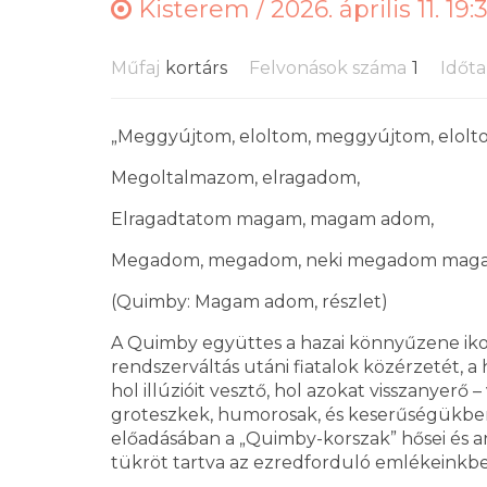
Kisterem /
2026. április 11. 19:
Műfaj
kortárs
Felvonások száma
1
Időt
„Meggyújtom, eloltom, meggyújtom, elolt
Megoltalmazom, elragadom,
Elragadtatom magam, magam adom,
Megadom, megadom, neki megadom maga
(Quimby: Magam adom, részlet)
A Quimby együttes a hazai könnyűzene ikoni
rendszerváltás utáni fiatalok közérzetét, 
hol illúzióit vesztő, hol azokat visszanyerő
groteszkek, humorosak, és keserűségükben 
előadásában a „Quimby-korszak” hősei és a
tükröt tartva az ezredforduló emlékeinkbe