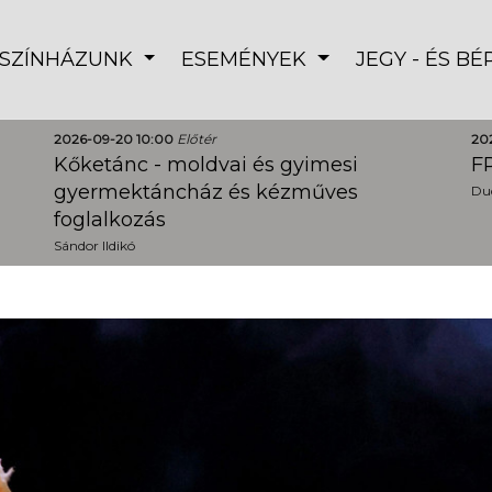
SZÍNHÁZUNK
ESEMÉNYEK
JEGY - ÉS B
2026-09-20 10:00
Előtér
20
Kőketánc - moldvai és gyimesi
FR
gyermektáncház és kézműves
Dud
foglalkozás
Sándor Ildikó