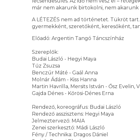
lecsendesülés. Az idő nem vesz el – rétege
már nem akarunk birtokolni, nem akarunk vá
A LÉTEZÉS nem ad történetet. Tükröt tart
gyermekként, szeretőként, keresőként, ta
Előadó: Argentin Tangó Táncszínház
Szereplők:
Budai László - Hegyi Maya
Tűz Zsuzsa
Benczúr Máté - Gaál Anna
Molnár Ádám - Kiss Hanna
Martin Havrilla, Mersits István - Ősz Evelin
Gajda Dénes - Kőrösi-Dénes Erna
Rendező, koreográfus: Budai László
Rendező asszisztens: Hegyi Maya
Jelmeztervező: MAIA
Zenei szerkesztő: Mádi László
Fény / Technika: Dragos Dániel