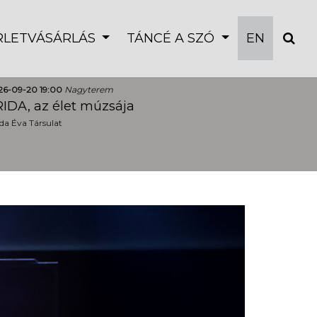
ÉRLETVÁSÁRLÁS
TÁNCÉ A SZÓ
EN
26-09-20 19:00
Nagyterem
IDA, az élet múzsája
a Éva Társulat