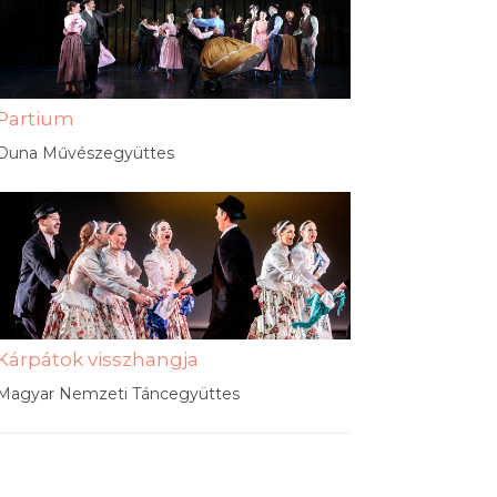
Partium
Duna Művészegyüttes
Kárpátok visszhangja
Magyar Nemzeti Táncegyüttes