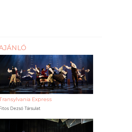
AJÁNLÓ
Transylvania Express
Fitos Dezső Társulat