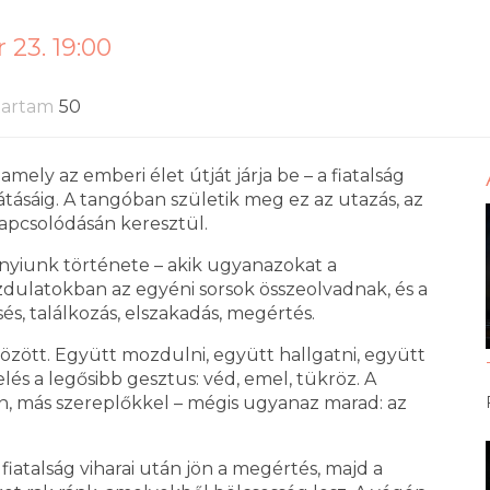
23. 19:00
tartam
50
mely az emberi élet útját járja be – a fiatalság
tásáig. A tangóban születik meg ez az utazás, az
 kapcsolódásán keresztül.
yiunk története – akik ugyanazokat a
dulatokban az egyéni sorsok összeolvadnak, és a
sés, találkozás, elszakadás, megértés.
özött. Együtt mozdulni, együtt hallgatni, együtt
lelés a legősibb gesztus: véd, emel, tükröz. A
ban, más szereplőkkel – mégis ugyanaz marad: az
 fiatalság viharai után jön a megértés, majd a