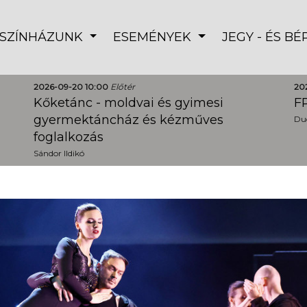
SZÍNHÁZUNK
ESEMÉNYEK
JEGY - ÉS B
2026-09-20 10:00
Előtér
20
Kőketánc - moldvai és gyimesi
FR
gyermektáncház és kézműves
Dud
foglalkozás
Sándor Ildikó