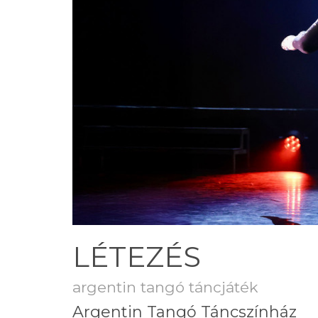
LÉTEZÉS
argentin tangó táncjáték
Argentin Tangó Táncszínház