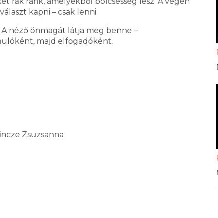
ket rak ránk, amelyekből bölcsesség lesz. A végén
laszt kapni – csak lenni.
. A néző önmagát látja meg benne –
nulóként, majd elfogadóként.
, Vincze Zsuzsanna