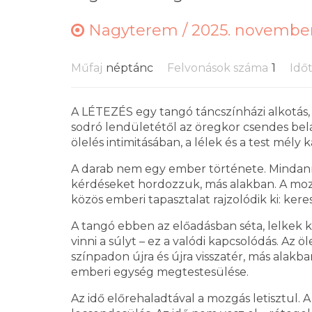
Nagyterem /
2025. november 
Műfaj
néptánc
Felvonások száma
1
Idő
A LÉTEZÉS egy tangó táncszínházi alkotás, a
sodró lendületétől az öregkor csendes belá
ölelés intimitásában, a lélek és a test mély
A darab nem egy ember története. Mindann
kérdéseket hordozzuk, más alakban. A moz
közös emberi tapasztalat rajzolódik ki: kere
A tangó ebben az előadásban séta, lelkek k
vinni a súlyt – ez a valódi kapcsolódás. Az ö
színpadon újra és újra visszatér, más alak
emberi egység megtestesülése.
Az idő előrehaladtával a mozgás letisztul. A