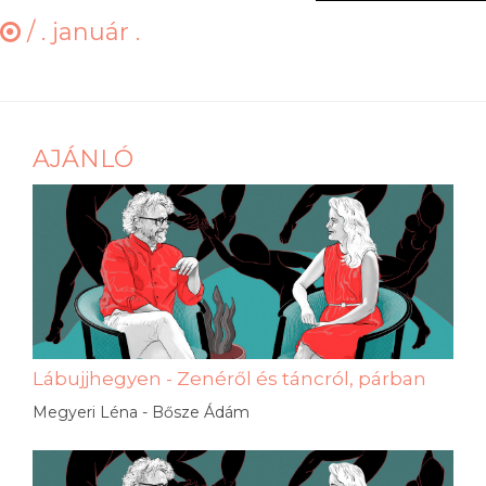
/
. január .
AJÁNLÓ
Lábujjhegyen - Zenéről és táncról, párban
Megyeri Léna - Bősze Ádám