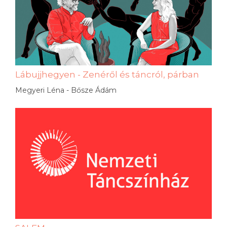
Lábujjhegyen - Zenéről és táncról, párban
Megyeri Léna - Bősze Ádám