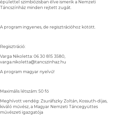
épülettel szimbiózisban élve ismerik a Nemzeti
Táncszínház minden rejtett zugát.
A program ingyenes, de regisztrációhoz kötött.
Regisztráció:
Varga Nikoletta: 06 30 815 3580,
varga.nikoletta@tancszinhaz.hu
A program magyar nyelvű!
Maximális létszám: 50 fő
Meghívott vendég: Zsuráfszky Zoltán, Kossuth-díjas,
kiváló művész, a Magyar Nemzeti Táncegyüttes
művészeti igazgatója