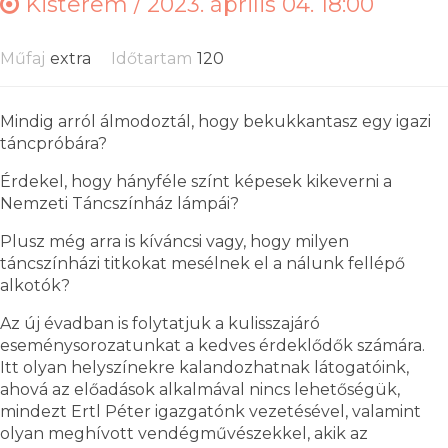
Kisterem /
2023. április 04. 18:00
Műfaj
extra
Időtartam
120
Mindig arról álmodoztál, hogy bekukkantasz egy igazi
táncpróbára?
Érdekel, hogy hányféle színt képesek kikeverni a
Nemzeti Táncszínház lámpái?
Plusz még arra is kíváncsi vagy, hogy milyen
táncszínházi titkokat mesélnek el a nálunk fellépő
alkotók?
Az új évadban is folytatjuk a kulisszajáró
eseménysorozatunkat a kedves érdeklődők számára.
Itt olyan helyszínekre kalandozhatnak látogatóink,
ahová az előadások alkalmával nincs lehetőségük,
mindezt Ertl Péter igazgatónk vezetésével, valamint
olyan meghívott vendégművészekkel, akik az