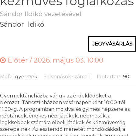
kézműves foglalkozás
Sándor Ildikó vezetésével
Sándor Ildikó
JEGYVÁSÁRLÁS
Előtér /
2026. május 03. 10:00
Műfaj
gyermek
Felvonások száma
1
Időtartam
90
Gyermektáncházba várjuk az érdeklődőket a
Nemzeti Táncszínházban vasárnaponként 10:00-tól
11:30-ig. A programban moldvai és gyimesi népzene és
néptáncok, énekes népi játékok, népmesék, a
legkisebbek számára ölbeli játékok és kézművesség
szerepelnek. Az esztendő menetét mondókákkal, a
népszokások megelevenítésével követjük. Budapest