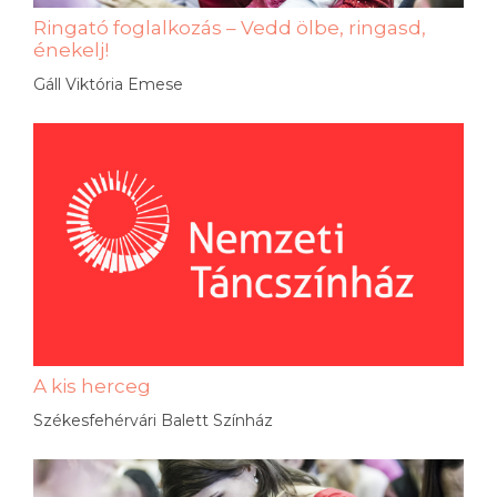
Ringató foglalkozás – Vedd ölbe, ringasd,
énekelj!
Gáll Viktória Emese
A kis herceg
Székesfehérvári Balett Színház