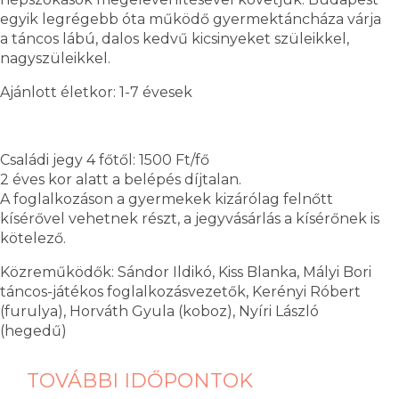
egyik legrégebb óta működő gyermektáncháza várja
a táncos lábú, dalos kedvű kicsinyeket szüleikkel,
nagyszüleikkel.
Ajánlott életkor: 1-7 évesek
Családi jegy 4 főtől: 1500 Ft/fő
2 éves kor alatt a belépés díjtalan.
A foglalkozáson a gyermekek kizárólag felnőtt
kísérővel vehetnek részt, a jegyvásárlás a kísérőnek is
kötelező.
Közreműködők: Sándor Ildikó, Kiss Blanka, Mályi Bori
táncos-játékos foglalkozásvezetők, Kerényi Róbert
(furulya), Horváth Gyula (koboz), Nyíri László
(hegedű)
TOVÁBBI IDŐPONTOK