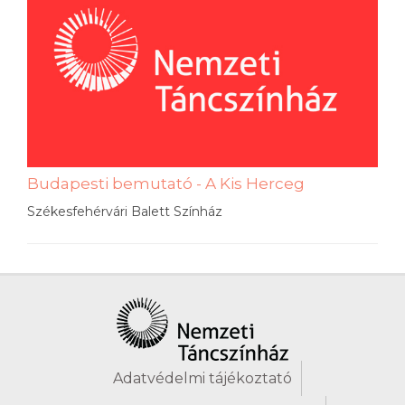
Budapesti bemutató - A Kis Herceg
Székesfehérvári Balett Színház
Adatvédelmi tájékoztató