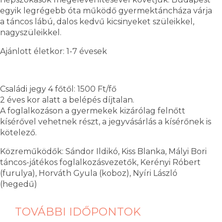
egyik legrégebb óta működő gyermektáncháza várja
a táncos lábú, dalos kedvű kicsinyeket szüleikkel,
nagyszüleikkel.
Ajánlott életkor: 1-7 évesek
Családi jegy 4 főtől: 1500 Ft/fő
2 éves kor alatt a belépés díjtalan.
A foglalkozáson a gyermekek kizárólag felnőtt
kísérővel vehetnek részt, a jegyvásárlás a kísérőnek is
kötelező.
Közreműködők: Sándor Ildikó, Kiss Blanka, Mályi Bori
táncos-játékos foglalkozásvezetők, Kerényi Róbert
(furulya), Horváth Gyula (koboz), Nyíri László
(hegedű)
TOVÁBBI IDŐPONTOK