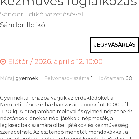
kézműves foglalkozás
Sándor Ildikó vezetésével
Sándor Ildikó
JEGYVÁSÁRLÁS
Előtér /
2026. április 12. 10:00
Műfaj
gyermek
Felvonások száma
1
Időtartam
90
Gyermektáncházba várjuk az érdeklődőket a
Nemzeti Táncszínházban vasárnaponként 10:00-tól
11:30-ig. A programban moldvai és gyimesi népzene és
néptáncok, énekes népi játékok, népmesék, a
legkisebbek számára ölbeli játékok és kézművesség
szerepelnek. Az esztendő menetét mondókákkal, a
népszokások megelevenítésével követjük. Budapest