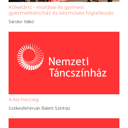
Kőketánc - moldvai és gyimesi
gyermektáncház és kézműves foglalkozás
Sándor Ildikó
A kis herceg
Székesfehérvári Balett Színház