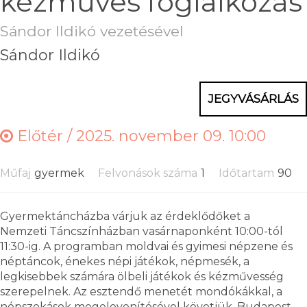
kézműves foglalkozás
Sándor Ildikó vezetésével
Sándor Ildikó
JEGYVÁSÁRLÁS
Előtér /
2025. november 09. 10:00
Műfaj
gyermek
Felvonások száma
1
Időtartam
90
Gyermektáncházba várjuk az érdeklődőket a
Nemzeti Táncszínházban vasárnaponként 10:00-tól
11:30-ig. A programban moldvai és gyimesi népzene és
néptáncok, énekes népi játékok, népmesék, a
legkisebbek számára ölbeli játékok és kézművesség
szerepelnek. Az esztendő menetét mondókákkal, a
népszokások megelevenítésével követjük. Budapest