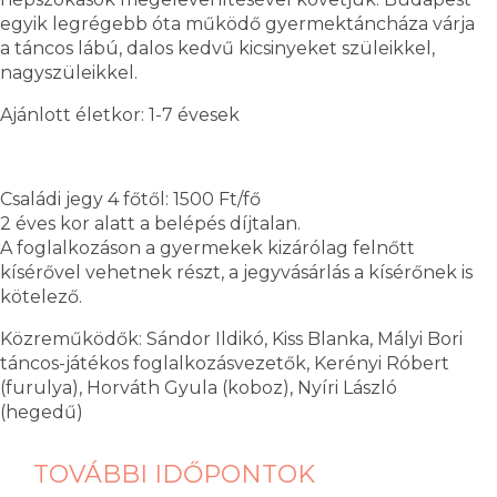
egyik legrégebb óta működő gyermektáncháza várja
a táncos lábú, dalos kedvű kicsinyeket szüleikkel,
nagyszüleikkel.
Ajánlott életkor: 1-7 évesek
Családi jegy 4 főtől: 1500 Ft/fő
2 éves kor alatt a belépés díjtalan.
A foglalkozáson a gyermekek kizárólag felnőtt
kísérővel vehetnek részt, a jegyvásárlás a kísérőnek is
kötelező.
Közreműködők: Sándor Ildikó, Kiss Blanka, Mályi Bori
táncos-játékos foglalkozásvezetők, Kerényi Róbert
(furulya), Horváth Gyula (koboz), Nyíri László
(hegedű)
TOVÁBBI IDŐPONTOK