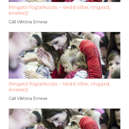
Ringató foglalkozás – Vedd ölbe, ringasd,
énekelj!
Gáll Viktória Emese
Ringató foglalkozás – Vedd ölbe, ringasd,
énekelj!
Gáll Viktória Emese