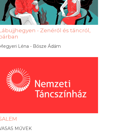
Lábujjhegyen - Zenéről és táncról,
párban
Megyeri Léna - Bősze Ádám
SALEM
VASAS MŰVEK