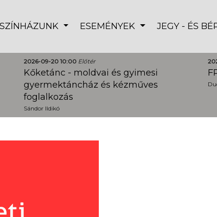
SZÍNHÁZUNK
ESEMÉNYEK
JEGY - ÉS B
2026-09-20 10:00
Előtér
20
Kőketánc - moldvai és gyimesi
FR
gyermektáncház és kézműves
Dud
foglalkozás
Sándor Ildikó