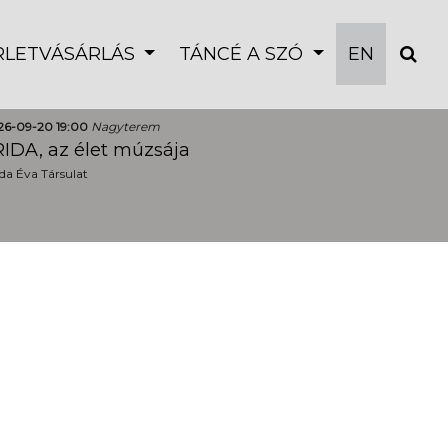
ÉRLETVÁSÁRLÁS
TÁNCÉ A SZÓ
EN
26-09-20 19:00
Nagyterem
IDA, az élet múzsája
a Éva Társulat