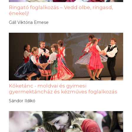
Ringató foglalkozás – Vedd ölbe, ringasd,
énekelj!
Gáll Viktória Emese
Kőketánc - moldvai és gyimesi
gyermektáncház és kézműves foglalkozás
Sándor Ildikó