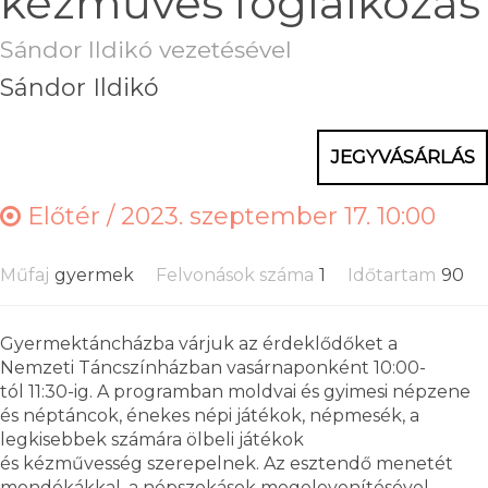
kézműves foglalkozás
Sándor Ildikó vezetésével
Sándor Ildikó
JEGYVÁSÁRLÁS
Előtér /
2023. szeptember 17. 10:00
Műfaj
gyermek
Felvonások száma
1
Időtartam
90
Gyermektáncházba várjuk az érdeklődőket a
Nemzeti Táncszínházban vasárnaponként 10:00-
tól 11:30-ig. A programban moldvai és gyimesi népzene
és néptáncok, énekes népi játékok, népmesék, a
legkisebbek számára ölbeli játékok
és kézművesség szerepelnek. Az esztendő menetét
mondókákkal, a népszokások megelevenítésével