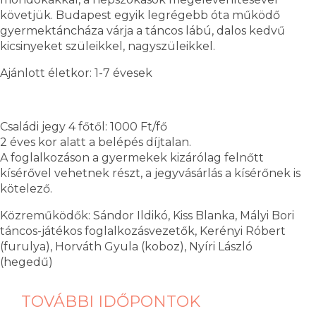
követjük. Budapest egyik legrégebb óta működő
gyermektáncháza várja a táncos lábú, dalos kedvű
kicsinyeket szüleikkel, nagyszüleikkel.
Ajánlott életkor: 1-7 évesek
Családi jegy 4 főtől: 1000 Ft/fő
2 éves kor alatt a belépés díjtalan.
A foglalkozáson a gyermekek kizárólag felnőtt
kísérővel vehetnek részt, a jegyvásárlás a kísérőnek is
kötelező.
Közreműködők: Sándor Ildikó, Kiss Blanka, Mályi Bori
táncos-játékos foglalkozásvezetők, Kerényi Róbert
(furulya), Horváth Gyula (koboz), Nyíri László
(hegedű)
TOVÁBBI IDŐPONTOK