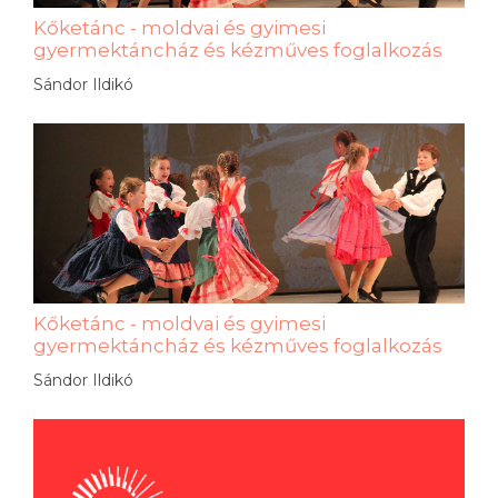
Kőketánc - moldvai és gyimesi
gyermektáncház és kézműves foglalkozás
Sándor Ildikó
Kőketánc - moldvai és gyimesi
gyermektáncház és kézműves foglalkozás
Sándor Ildikó