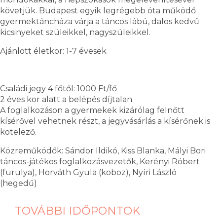
követjük. Budapest egyik legrégebb óta működő
gyermektáncháza várja a táncos lábú, dalos kedvű
kicsinyeket szüleikkel, nagyszüleikkel.
Ajánlott életkor: 1-7 évesek
Családi jegy 4 főtől: 1000 Ft/fő
2 éves kor alatt a belépés díjtalan.
A foglalkozáson a gyermekek kizárólag felnőtt
kísérővel vehetnek részt, a jegyvásárlás a kísérőnek is
kötelező.
Közreműködők: Sándor Ildikó, Kiss Blanka, Mályi Bori
táncos-játékos foglalkozásvezetők, Kerényi Róbert
(furulya), Horváth Gyula (koboz), Nyíri László
(hegedű)
TOVÁBBI IDŐPONTOK