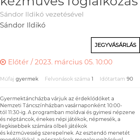
kézműves foglalkozás
Sándor Ildikó vezetésével
Sándor Ildikó
JEGYVÁSÁRLÁS
Előtér /
2023. március 05. 10:00
Műfaj
gyermek
Felvonások száma
1
Időtartam
90
Gyermektáncházba várjuk az érdeklődőket a
Nemzeti Táncszínházban vasárnaponként 10:00-
tól 11:30-ig. A programban moldvai és gyimesi népzene
és néptáncok, énekes népi játékok, népmesék, a
legkisebbek számára ölbeli játékok
és kézművesség szerepelnek. Az esztendő menetét
mondókákkal, a népszokások megelevenítésével