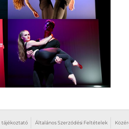
 tájékoztató
Általános Szerződési Feltételek
Közér