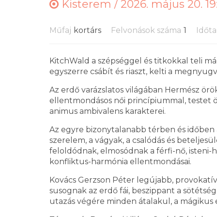
Kisterem /
2026. május 20. 19
Műfaj
kortárs
Felvonások száma
1
Időt
KitchWald a szépséggel és titkokkal teli má
egyszerre csábít és riaszt, kelti a megnyug
Az erdő varázslatos világában Hermész örökö
ellentmondásos női princípiummal, testet ölt
animus ambivalens karakterei.
Az egyre bizonytalanabb térben és időben
szerelem, a vágyak, a csalódás és beteljesül
feloldódnak, elmosódnak a férfi-nő, isteni-
konfliktus-harmónia ellentmondásai.
Kovács Gerzson Péter legújabb, provokatív
susognak az erdő fái, beszippant a sötétség
utazás végére minden átalakul, a mágikus