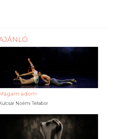
AJÁNLÓ
Magam adom
Kulcsár Noémi Tellabor