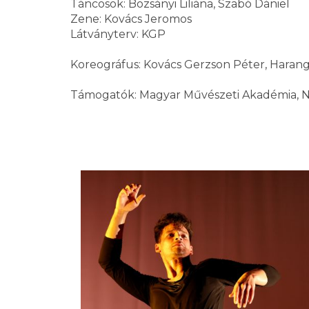
Táncosok: Bozsányi Liliána, Szabó Dániel
Zene: Kovács Jeromos
Látványterv: KGP
Koreográfus: Kovács Gerzson Péter, Harang
Támogatók: Magyar Művészeti Akadémia, Ne