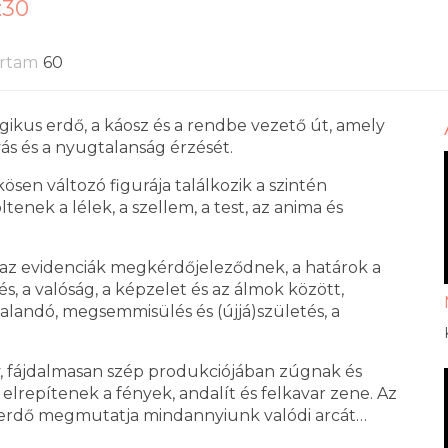
:30
artam
60
gikus erdő, a káosz és a rendbe vezető út, amely
vás és a nyugtalanság érzését.
sen változó figurája találkozik a szintén
enek a lélek, a szellem, a test, az anima és
 az evidenciák megkérdőjeleződnek, a határok a
és, a valóság, a képzelet és az álmok között,
halandó, megsemmisülés és (újjá)születés, a
, fájdalmasan szép produkciójában zúgnak és
 elrepítenek a fények, andalít és felkavar zene. Az
 erdő megmutatja mindannyiunk valódi arcát…