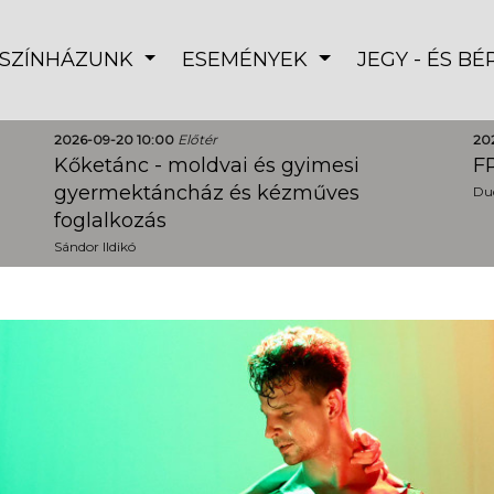
SZÍNHÁZUNK
ESEMÉNYEK
JEGY - ÉS B
2026-09-20 10:00
Előtér
20
Kőketánc - moldvai és gyimesi
FR
gyermektáncház és kézműves
Dud
foglalkozás
Sándor Ildikó