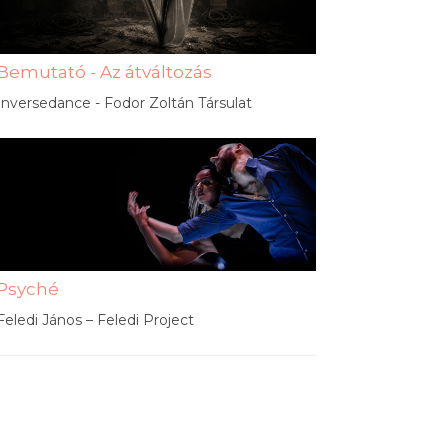
Bemutató - Az átváltozás
Inversedance - Fodor Zoltán Társulat
Psyché
Feledi János – Feledi Project