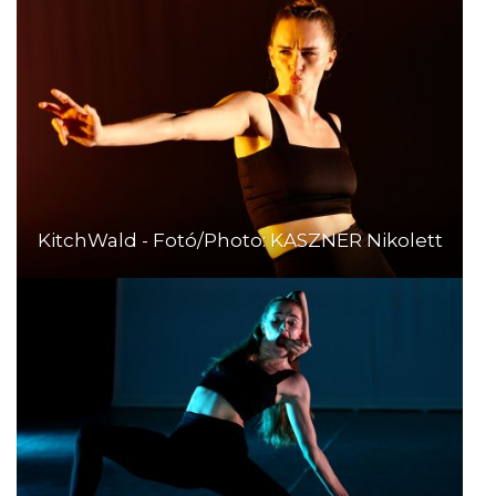
KitchWald - Fotó/Photo: KASZNER Nikolett