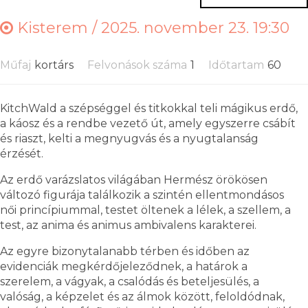
Kisterem /
2025. november 23. 19:30
Műfaj
kortárs
Felvonások száma
1
Időtartam
60
KitchWald a szépséggel és titkokkal teli mágikus erdő,
a káosz és a rendbe vezető út, amely egyszerre csábít
és riaszt, kelti a megnyugvás és a nyugtalanság
érzését.
Az erdő varázslatos világában Hermész örökösen
változó figurája találkozik a szintén ellentmondásos
női princípiummal, testet öltenek a lélek, a szellem, a
test, az anima és animus ambivalens karakterei.
Az egyre bizonytalanabb térben és időben az
evidenciák megkérdőjeleződnek, a határok a
szerelem, a vágyak, a csalódás és beteljesülés, a
valóság, a képzelet és az álmok között, feloldódnak,