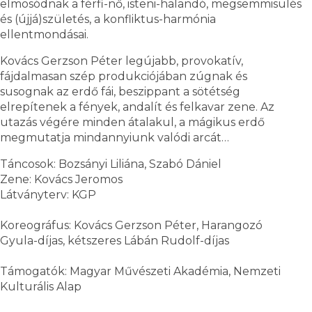
elmosódnak a férfi-nő, isteni-halandó, megsemmisülés
és (újjá)születés, a konfliktus-harmónia
ellentmondásai.
Kovács Gerzson Péter legújabb, provokatív,
fájdalmasan szép produkciójában zúgnak és
susognak az erdő fái, beszippant a sötétség
elrepítenek a fények, andalít és felkavar zene. Az
utazás végére minden átalakul, a mágikus erdő
megmutatja mindannyiunk valódi arcát…
Táncosok: Bozsányi Liliána, Szabó Dániel
Zene: Kovács Jeromos
Látványterv: KGP
Koreográfus: Kovács Gerzson Péter, Harangozó
Gyula-díjas, kétszeres Lábán Rudolf-díjas
Támogatók: Magyar Művészeti Akadémia, Nemzeti
Kulturális Alap