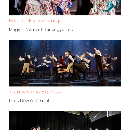
Kárpátok visszhangja
Magyar Nemzeti Táncegyüttes
Transylvania Express
Fitos Dezső Társulat