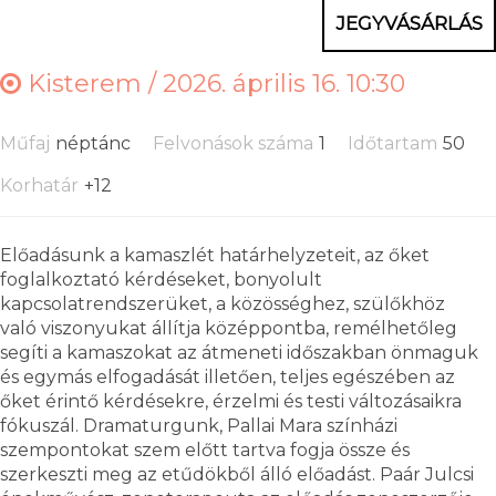
JEGYVÁSÁRLÁS
Kisterem /
2026. április 16. 10:30
Műfaj
néptánc
Felvonások száma
1
Időtartam
50
Korhatár
+12
Előadásunk a kamaszlét határhelyzeteit, az őket
foglalkoztató kérdéseket, bonyolult
kapcsolatrendszerüket, a közösséghez, szülőkhöz
való viszonyukat állítja középpontba, remélhetőleg
segíti a kamaszokat az átmeneti időszakban önmaguk
és egymás elfogadását illetően, teljes egészében az
őket érintő kérdésekre, érzelmi és testi változásaikra
fókuszál. Dramaturgunk, Pallai Mara színházi
szempontokat szem előtt tartva fogja össze és
szerkeszti meg az etűdökből álló előadást. Paár Julcsi