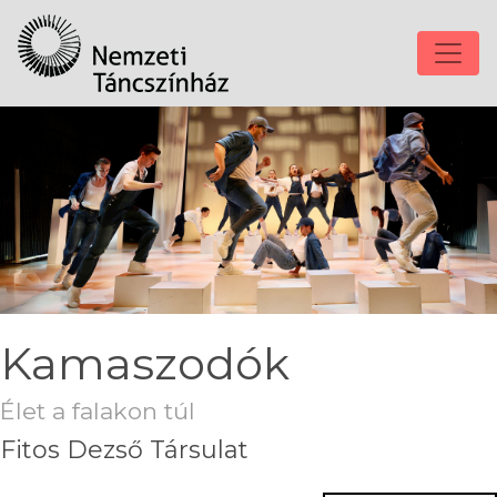
Kamaszodók
Élet a falakon túl
Fitos Dezső Társulat