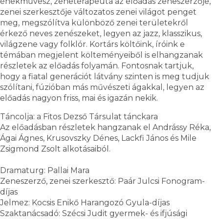
énekművész, zeneterapeuta az előadás zeneszerzője,
zenei szerkesztője változatos zenei világot penget
meg, megszólítva különböző zenei területekről
érkező neves zenészeket, legyen az jazz, klasszikus,
világzene vagy folklór. Kortárs költőink, íróink e
témában megjelent költeményeiből is elhangzanak
részletek az előadás folyamán. Fontosnak tartjuk,
hogy a fiatal generációt látvány szinten is meg tudjuk
szólítani, fúzióban más művészeti ágakkal, legyen az
előadás nagyon friss, mai és igazán nekik.
Táncolja: a Fitos Dezső Társulat tánckara
Az előadásban részletek hangzanak el Andrássy Réka,
Ágai Ágnes, Krusovszky Dénes, Lackfi János és Mile
Zsigmond Zsolt alkotásaiból.
Dramaturg: Pallai Mara
Zeneszerző, zenei szerkesztő: Paár Julcsi Fonogram-
díjas
Jelmez: Kocsis Enikő Harangozó Gyula-díjas
Szaktanácsadó: Szécsi Judit gyermek- és ifjúsági