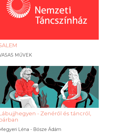
SALEM
VASAS MŰVEK
Lábujjhegyen - Zenéről és táncról,
párban
Megyeri Léna - Bősze Ádám