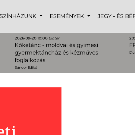
SZÍNHÁZUNK
ESEMÉNYEK
JEGY - ÉS B
2026-09-20 10:00
Előtér
20
Kőketánc - moldvai és gyimesi
FR
gyermektáncház és kézműves
Dud
foglalkozás
Sándor Ildikó