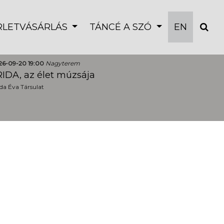
ÉRLETVÁSÁRLÁS
TÁNCÉ A SZÓ
EN
26-09-20 19:00
Nagyterem
IDA, az élet múzsája
a Éva Társulat