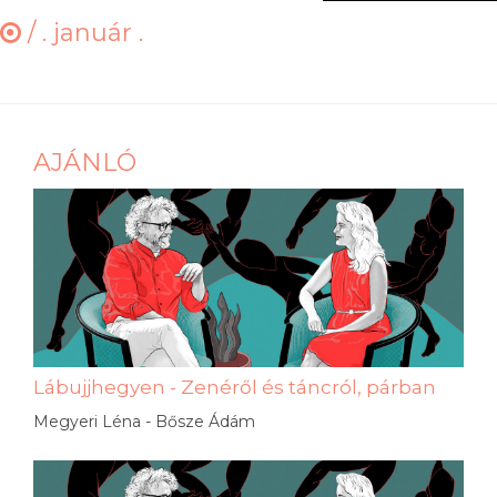
/
. január .
AJÁNLÓ
Lábujjhegyen - Zenéről és táncról, párban
Megyeri Léna - Bősze Ádám