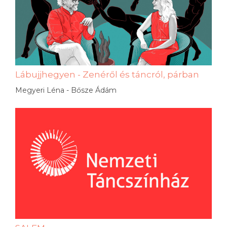
Lábujjhegyen - Zenéről és táncról, párban
Megyeri Léna - Bősze Ádám