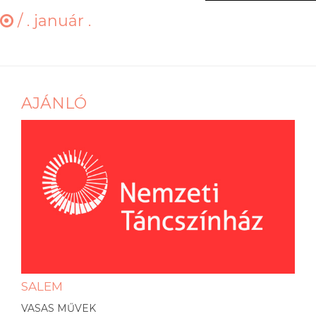
/
. január .
AJÁNLÓ
SALEM
VASAS MŰVEK