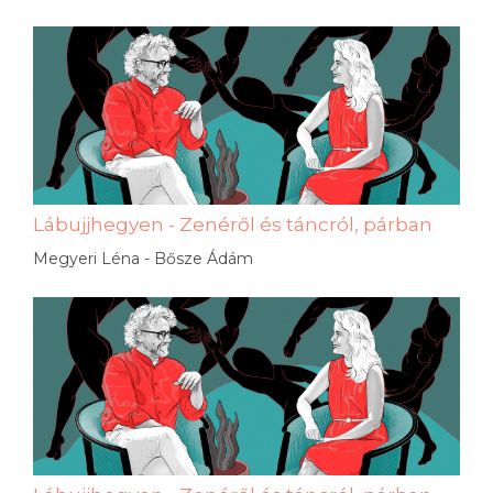
Lábujjhegyen - Zenéről és táncról, párban
Megyeri Léna - Bősze Ádám