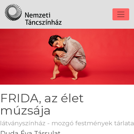
FRIDA, az élet
múzsája
látványszínház - mozgó festmények tárlata
Duda Éva Társulat