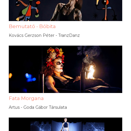
Bemutató - Bóbita
Kovács Gerzson Péter - TranzDanz
Fata Morgana
Artus - Goda Gábor Társulata