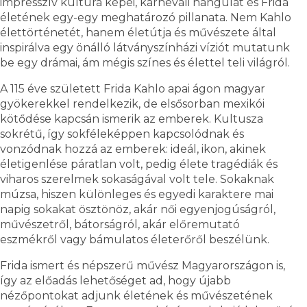
impresszív kultúra képei, karneváli hangulat és Frida
életének egy-egy meghatározó pillanata. Nem Kahlo
élettörténetét, hanem életútja és művészete által
inspirálva egy önálló látványszínházi víziót mutatunk
be egy drámai, ám mégis színes és élettel teli világról.
A 115 éve született Frida Kahlo apai ágon magyar
gyökerekkel rendelkezik, de elsősorban mexikói
kötődése kapcsán ismerik az emberek. Kultusza
sokrétű, így sokféleképpen kapcsolódnak és
vonzódnak hozzá az emberek: ideál, ikon, akinek
életigenlése páratlan volt, pedig élete tragédiák és
viharos szerelmek sokaságával volt tele. Sokaknak
múzsa, hiszen különleges és egyedi karaktere mai
napig sokakat ösztönöz, akár női egyenjogúságról,
művészetről, bátorságról, akár előremutató
eszmékről vagy bámulatos életerőről beszélünk.
Frida ismert és népszerű művész Magyarországon is,
így az előadás lehetőséget ad, hogy újabb
nézőpontokat adjunk életének és művészetének