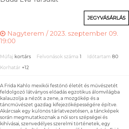
JEGYVÁSÁRLÁS
Nagyterem /
2023. szeptember 09.
19:00
Műfaj
kortárs
Felvonások száma
1
Időtartam
80
Korhatár
+12
A Frida Kahlo mexikói festőnő életét és művészetét
feldolgozó látványos előadás egzotikus álomvilágba
kalauzolja a nézőt a zene, a mozgókép és a
táncművészet gazdag kifejezőképességére építve.
Akárcsak egy különös tárlatvezetésen, a táncképek
során megmutatkoznak a női sors szépségei és
kihívásai, szenvedélyes szerelmi történetek, egy