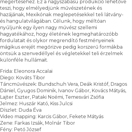
megértéséhez. Ez a nagyszabású produkció lehetővé
teszi, hogy elmélyedjünk művészetének és
hazájának, Mexikónak meglepetésekkel teli látvány-
és hangulatvilágában. Célunk, hogy méltóan
nyúljunk egy ilyen nagy művész szellemi
hagyatékához, hogy életének legmeghatározóbb
fordulatait és olykor megrendítő festményeinek
mágikus erejét megőrizve pedig korszerű formákba
öntsük a szenvedéllyel és végletekkel teli érzelmek
különféle hullámait.
Frida: Eleonora Accalai
Diego: Kováts Tibor
Táncművészek: Bundschuh Vera, Deák Kristóf, Dragos
Dániel, Gyugos Dominik, Ivanov Gábor, Kovács Mátyás,
Lajter Eszter, Pataki Noémi, Temesvári Zsófia
Jelmez: Huszár Kató, Kiss Julcsi
Díszlet: Duda Éva
Video mapping: Karcis Gábor, Fekete Mátyás
Zene: Farkas Izsák, Molnár Tibor
Fény: Pető József