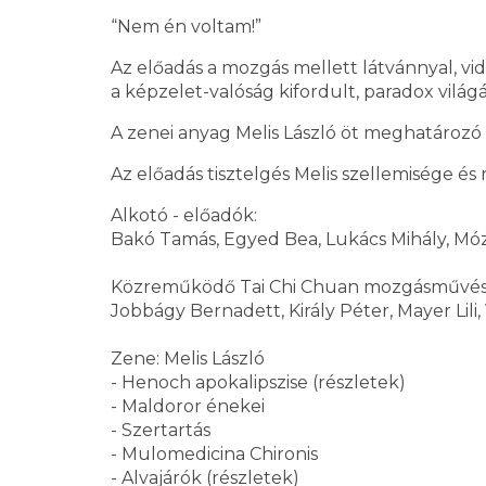
“Nem én voltam!”
Az előadás a mozgás mellett látvánnyal, videó
a képzelet-valóság kifordult, paradox világá
A zenei anyag Melis László öt meghatározó
Az előadás tisztelgés Melis szellemisége és
Alkotó - előadók:
Bakó Tamás, Egyed Bea, Lukács Mihály, Móz
Közreműködő Tai Chi Chuan mozgásművés
Jobbágy Bernadett, Király Péter, Mayer Lili,
Zene: Melis László
- Henoch apokalipszise (részletek)
- Maldoror énekei
- Szertartás
- Mulomedicina Chironis
- Alvajárók (részletek)