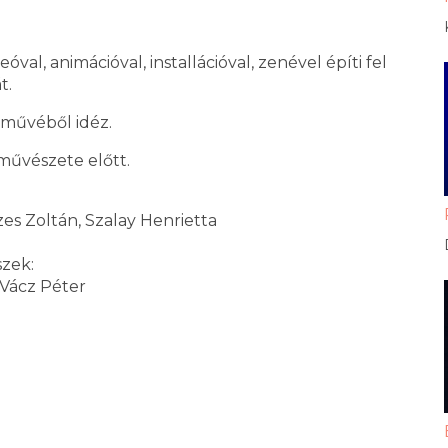
val, animációval, installációval, zenével építi fel
t.
 művéből idéz.
 művészete előtt.
es Zoltán, Szalay Henrietta
zek:
 Vácz Péter