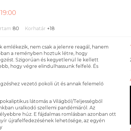
 19:00
artam
80
Korhatár
+18
 emlékezik, nem csak a jelenre reagál, hanem
abban a reményben hoztuk létre, hogy
legzést. Szigorúan és kegyetlenül le kellett
bb, hogy végre elindulhassunk felfelé. És
legzéshez vezető pokoli út és annak felemelő
okaliptikus látomás a Világból/Teljességből
nkban uralkodó szellemi pandémiáról. Az
élyebbre húz. E fájdalmas romlásban azonban ott
yógyír újrafelfedezésének lehetősége, az egyén
y