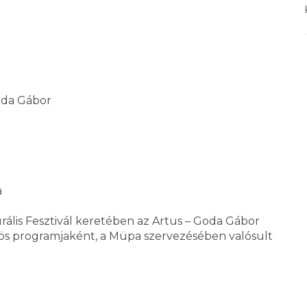
oda Gábor
a
rális Fesztivál keretében az Artus – Goda Gábor
zös programjaként, a Müpa szervezésében valósult