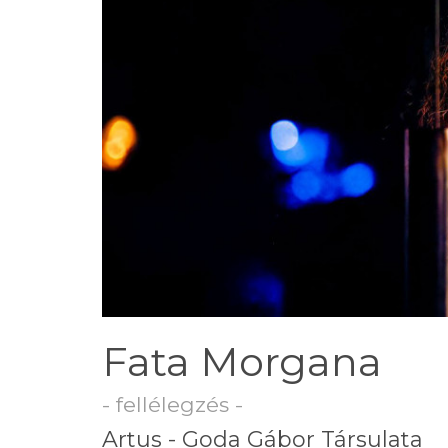
Fata Morgana
- fellélegzés -
Artus - Goda Gábor Társulata