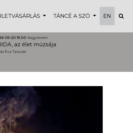
ÉRLETVÁSÁRLÁS
TÁNCÉ A SZÓ
EN
26-09-20 19:00
Nagyterem
IDA, az élet múzsája
a Éva Társulat