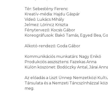
Tér: Sebestény Ferenc
Kreatív-média: Hajdu Gáspár
Videó: Lukács Mihály
Jelmez: Lőrincz Kriszta
Fénytervező: Kocsis Gábor
Koreográfusok: Bakó Tamás, Egyed Bea, G
Alkotó-rendező: Goda Gábor
Kommunikációs munkatárs: Nagy Enikő
Produkciós asszisztens: Fazekas Anna
Külön köszönet: Bodóczky Antal, Járai Ann
Az előadás a Liszt Ünnep Nemzetközi Kultu
Társulata és a Nemzeti Táncszínházzal kö
meg.