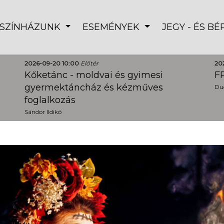
SZÍNHÁZUNK
ESEMÉNYEK
JEGY - ÉS B
2026-09-20 10:00
Előtér
20
Kőketánc - moldvai és gyimesi
FR
gyermektáncház és kézműves
Dud
foglalkozás
Sándor Ildikó