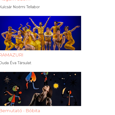
Kulcsár Noémi Tellabor
RAMAZURI
Duda Éva Társulat
Bemutató - Bóbita