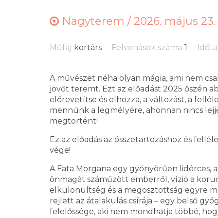
Nagyterem /
2026. május 23.
Műfaj
kortárs
Felvonások száma
1
Időt
A művészet néha olyan mágia, ami nem csak
jövőt teremt. Ezt az előadást 2025 őszén 
előrevetítse és elhozza, a változást, a fellé
mennünk a legmélyére, ahonnan nincs lejje
megtörtént!
Ez az előadás az összetartozáshoz és fellé
vége!
A Fata Morgana egy gyönyörűen lidérces, ap
önmagát száműzött emberről, vízió a koru
elkülönültség és a megosztottság egyre m
rejlett az átalakulás csírája – egy belső g
felelőssége, aki nem mondhatja többé, hog