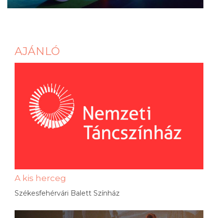
AJÁNLÓ
A kis herceg
Székesfehérvári Balett Színház