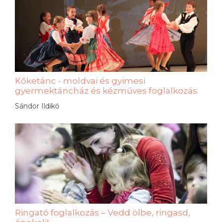
Kőketánc - moldvai és gyimesi
gyermektáncház és kézműves foglalkozás
Sándor Ildikó
Ringató foglalkozás – Vedd ölbe, ringasd,