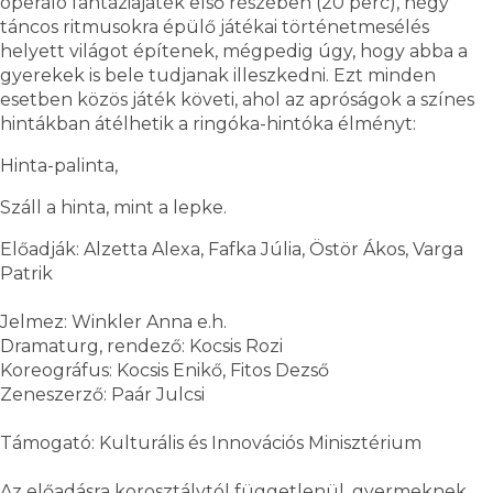
operáló fantáziajáték első részében (20 perc), négy
táncos ritmusokra épülő játékai történetmesélés
helyett világot építenek, mégpedig úgy, hogy abba a
gyerekek is bele tudjanak illeszkedni. Ezt minden
esetben közös játék követi, ahol az apróságok a színes
hintákban átélhetik a ringóka-hintóka élményt:
Hinta-palinta,
Száll a hinta, mint a lepke.
Előadják: Alzetta Alexa, Fafka Júlia, Östör Ákos, Varga
Patrik
Jelmez: Winkler Anna e.h.
Dramaturg, rendező: Kocsis Rozi
Koreográfus: Kocsis Enikő, Fitos Dezső
Zeneszerző: Paár Julcsi
Támogató: Kulturális és Innovációs Minisztérium
Az előadásra korosztálytól függetlenül, gyermeknek