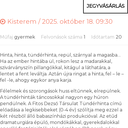
JEGYVÁSÁRLÁS
Kisterem /
2025. október 18. 09:30
Műfaj
gyermek
Felvonások száma
1
Időtartam
20
Hinta, hinta, tündérhinta, repül, szárnyal a magasba…
Ha az ember hintába ül, rokon lesz a madarakkal,
szivárványszín pillangókkal, kitágul a láthatára, a
lentet a fent leváltja. Aztán újra ringat a hinta, fel – le –
fel -le, ahogy egykor anya karja.
Félelmek és szorongások huss eltűnnek, elrepülnek.
A tündérhinták táncosokkal nagyon egy húron
pendülnek. A Fitos Dezső Társulat Tündérhinta című
előadása a legkisebbeket (0-4 év) szólítja meg ezzel a
két részből álló babaszínházi produkcióval. Az etűd
dramaturgiára épülő, mondókákkal, gyerekdalokkal