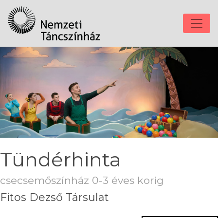
Tündérhinta
csecsemőszínház 0-3 éves korig
Fitos Dezső Társulat