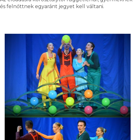
és felnőttnek egyaránt jegyet kell váltani.