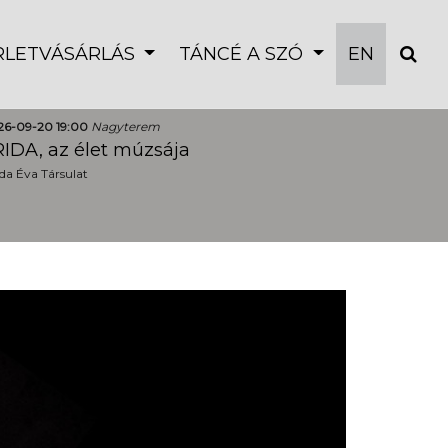
ÉRLETVÁSÁRLÁS
TÁNCÉ A SZÓ
EN
26-09-20 19:00
Nagyterem
IDA, az élet múzsája
a Éva Társulat