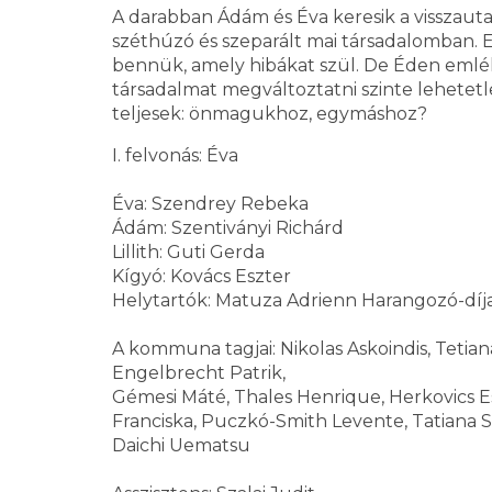
A darabban Ádám és Éva keresik a visszauta
széthúzó és szeparált mai társadalomban.
bennük, amely hibákat szül. De Éden emlék
társadalmat megváltoztatni szinte lehetetle
teljesek: önmagukhoz, egymáshoz?
I. felvonás: Éva
Éva: Szendrey Rebeka
Ádám: Szentiványi Richárd
Lillith: Guti Gerda
Kígyó: Kovács Eszter
Helytartók: Matuza Adrienn Harangozó-díjas
A kommuna tagjai: Nikolas Askoindis, Tetian
Engelbrecht Patrik,
Gémesi Máté, Thales Henrique, Herkovics Es
Franciska, Puczkó-Smith Levente, Tatiana Sh
Daichi Uematsu