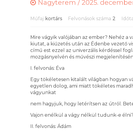
Nagyterem /
2025. december 
Műfaj
kortárs
Felvonások száma
2
Időt
Mire vágyik valójában az ember? Nehéz a vá
kiutat, a kiűzetés után az Édenbe vezető vi
című est ezzel az univerzális kérdéssel fogl
mozgásnyelvén és művészi megjelenítésén 
I. felvonás: Éva
Egy tökéletesen kitalált világban hogyan 
egyetlen dolog, ami miatt tökéletes maradh
vágyunkat
nem hagyjuk, hogy letérítsen az útról. Bet
Vajon enélkül a vágy nélkül tudunk-e élni
II. felvonás: Ádám