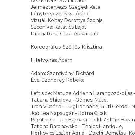
Asszisztens: Szalai Judit
Jelmeztervező: Szegedi Kata
Fénytervező: Kiss Lóránd
Vizuál: Koltay Dorottya Szonja
Szcenika: Katavics Lajos
Dramaturg: Csepi Alexandra
Koreográfus: Szőllősi Krisztina
II. felvonás: Ádám
Ádám: Szentiványi Richárd
Éva: Szendrey Rebeka
Left side: Matuza Adrienn Harangozó-díjas -
Tatiana Shipilova - Gémesi Máté,
Tran Viktória - Luigi Iannone, Guti Gerda - N
Joó Lea Napsugár - Borna Cicak
Right side: Tüű Barbara - Jekli Zoltán Haran
Tetiana Baranovska - Thales Henrique,
Herkovics Eszter Adria - Daichi Uematsu, Ko