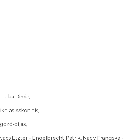
 Luka Dimic,
ikolas Askonidis,
gozó-díjas,
vács Eszter - Engelbrecht Patrik, Nagy Franciska -