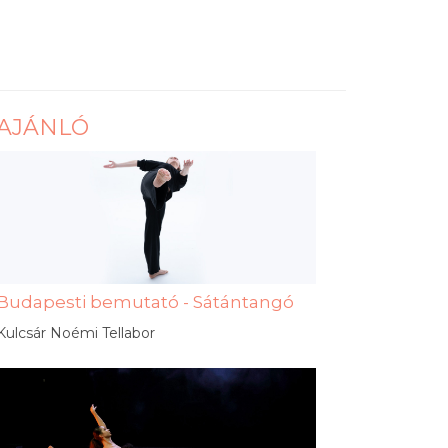
AJÁNLÓ
Budapesti bemutató - Sátántangó
Kulcsár Noémi Tellabor