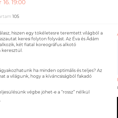
16. 19:00
artam
105
lasz, hiszen egy tökéletesre teremtett világból a
sszautat keresi folyton folyvást. Az Éva és Ádám
alkozik, két fiatal koreográfus alkotó
keresztül.
vágyakozhatunk ha minden optimális és teljes? Az
at a világunk, hogy a kíváncsiságból fakadó
eljesülésünk végbe jöhet-e a “rossz” nélkül
?