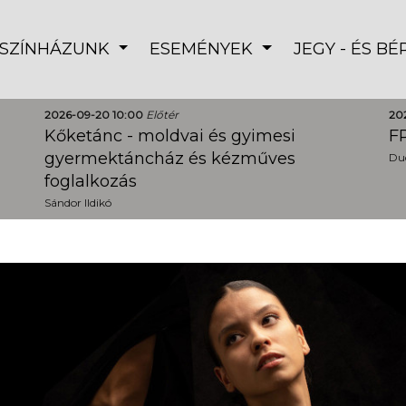
SZÍNHÁZUNK
ESEMÉNYEK
JEGY - ÉS B
2026-09-20 10:00
Előtér
20
Kőketánc - moldvai és gyimesi
FR
gyermektáncház és kézműves
Dud
foglalkozás
Sándor Ildikó