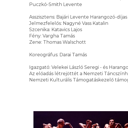
Puczkó-Smith Levente
Asszisztens: Bajári Levente Harangozó-díjas
Jelmezfelelős: Nagyné Vass Katalin
Szcenika: Katavics Lajos
Fény: Vargha Tamás
Zene: Thomas Walschott
Koreográfus: Darai Tamás
Igazgató: Velekei László Seregi - és Haran
Az előadás létrejöttét a Nemzeti Táncszínhá
Nemzeti Kulturális Támogatáskezelő támog