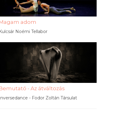
Magam adom
Kulcsár Noémi Tellabor
Bemutató - Az átváltozás
Inversedance - Fodor Zoltán Társulat