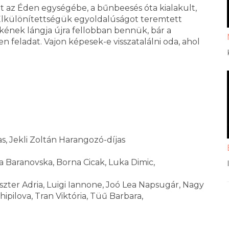
t az Éden egységébe, a bűnbeesés óta kialakult,
 Elkülönítettségük egyoldalúságot teremtett
ének lángja újra fellobban bennük, bár a
n feladat. Vajon képesek-e visszatalálni oda, ahol
, Jekli Zoltán Harangozó-díjas
a Baranovska, Borna Cicak, Luka Dimic,
zter Adria, Luigi Iannone, Joó Lea Napsugár, Nagy
ipilova, Tran Viktória, Tüű Barbara,