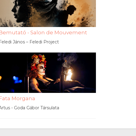
Bemutató - Salon de Mouvement
Feledi János – Feledi Project
Fata Morgana
Artus - Goda Gábor Társulata