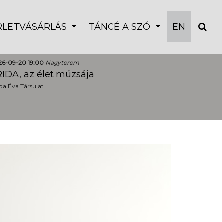
ÉRLETVÁSÁRLÁS
TÁNCÉ A SZÓ
EN
26-09-20 19:00
Nagyterem
IDA, az élet múzsája
a Éva Társulat