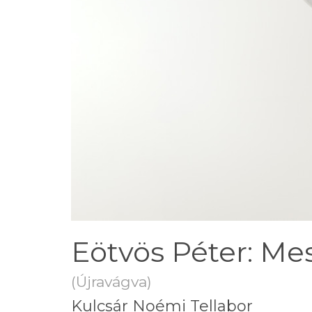
Eötvös Péter: Me
(Újravágva)
Kulcsár Noémi Tellabor