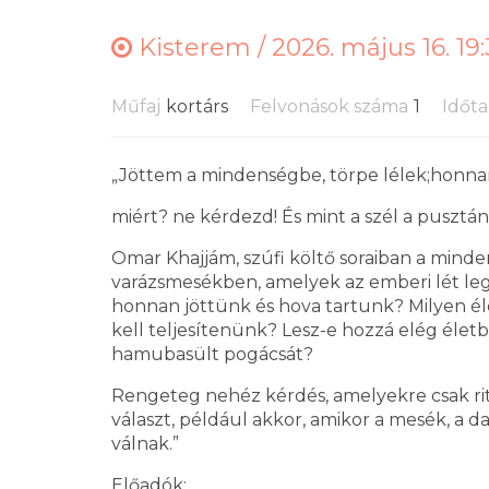
Kisterem /
2026. május 16. 19
Műfaj
kortárs
Felvonások száma
1
Időt
„Jöttem a mindenségbe, törpe lélek;honnan?
miért? ne kérdezd! És mint a szél a pusztá
Omar Khajjám, szúfi költő soraiban a mind
varázsmesékben, amelyek az emberi lét legő
honnan jöttünk és hova tartunk? Milyen éle
kell teljesítenünk? Lesz-e hozzá elég éle
hamubasült pogácsát?
Rengeteg nehéz kérdés, amelyekre csak ri
választ, például akkor, amikor a mesék, a 
válnak.”
Előadók: