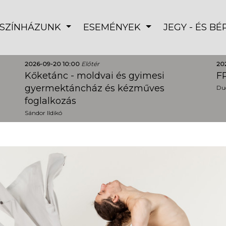
SZÍNHÁZUNK
ESEMÉNYEK
JEGY - ÉS B
2026-09-20 10:00
Előtér
20
Kőketánc - moldvai és gyimesi
FR
gyermektáncház és kézműves
Dud
foglalkozás
Sándor Ildikó