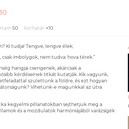
:30
artam
50
Korhatár
+10
 Ki tudja! Tengve, lengve élek;
n, csak imbolygok, nem tudva: hova térek.”
enség hangjai csengenek, akárcsak a
sibb kérdéseinek titkát kutatják. Kik vagyunk,
tfeladattal születtünk a földre, és ezt hogyan
tbátorságunk? Vihetünk-e magunkkal az útra
tka kegyelmi pillanatokban sejthetjük meg a
dallamok és a mozdulatok harmóniájából varázsigék