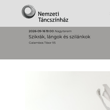
2026-09-16 19:00
Nagyterem
Szikrák, lángok és szilánkok
Galambos Tibor 95