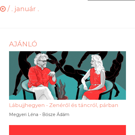
/
. január .
AJÁNLÓ
Lábujjhegyen - Zenéről és táncról, párban
Megyeri Léna - Bősze Ádám