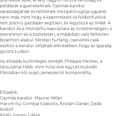
szándéka rejlik, amely nagyon fontos tanulság és
példázat a gyerekeknek. Csizmás kandúr
ravaszságának és tetteinek mozgatórugója ugyanis
nem más, mint hogy a kisemmizett és földönfutóvá
tett jószívű gazdáján segítsen, és legyőzze az óriást. A
kandúr és a molnárfiú kapcsolata az önzetlenségen, a
szereteten és a tiszteleten, a másikban való feltétlen
bizalmon alapul. Minden furfang, cselvetés csak
eszköz a kandúr céljának elérésében, hogy az igazság
győzni tudjon.
Az előadás különleges zenéjét Philippe Heritier, a
társulattal több, mint húsz éve együttműködő
Párizsban élő svájci zeneszerző komponálta.
Előadók:
Csizmás kandúr: Maurer Milán
Három fiú: Gombai Szabolcs, Krizsán Dániel, Deák
Kristóf
Király: Ivanov Gábor