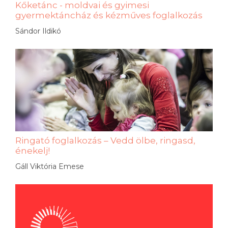
Kőketánc - moldvai és gyimesi
gyermektáncház és kézműves foglalkozás
Sándor Ildikó
Ringató foglalkozás – Vedd ölbe, ringasd,
énekelj!
Gáll Viktória Emese