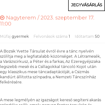
JEGYVÁSÁRLÁS
Nagyterem /
2023. szeptember 17.
11:00
Műfaj
gyermek
Felvonások száma
1
Időtartam
50
A Bozsik Yvette Társulat évről évre a tánc nyelvén
szólítja meg a legfiatalabb közönséget. A Létramesék,
a Varázscirkusz, a Péter és a farkas, Az Ezeregyéjszaka
legszebb meséi és a Csillagokkal táncoló Kojot után
egy klasszikus mese táncadaptációját, a Csizmás
kandúrt állította színpadra, a Nemzeti Táncszínház
felkérésére.
A mese legmélyén az igazságot kereső segíteni akarás