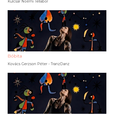
Kulcsár Noémi Tellabor
Bóbita
Kovács Gerzson Péter - TranzDanz