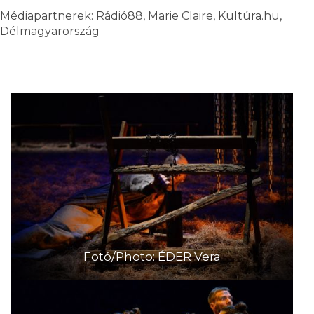
Médiapartnerek: Rádió88, Marie Claire, Kultúra.hu,
Délmagyarország
Fotó/Photo: ÉDER Vera