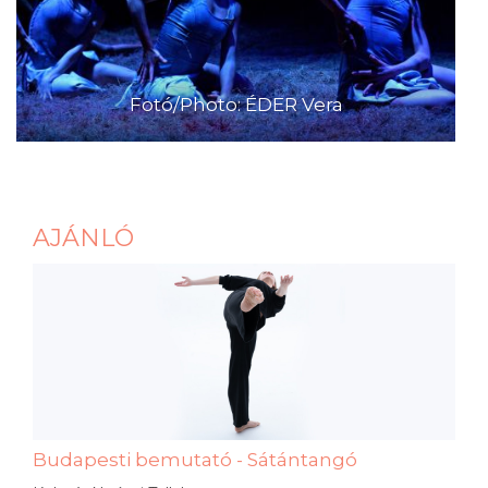
Fotó/Photo: ÉDER Vera
AJÁNLÓ
Budapesti bemutató - Sátántangó