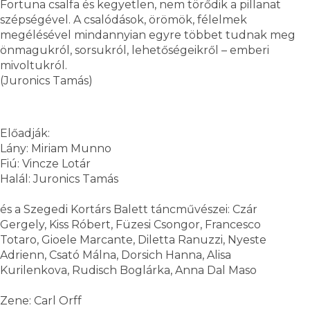
Fortuna csalfa és kegyetlen, nem törődik a pillanat
szépségével. A csalódások, örömök, félelmek
megélésével mindannyian egyre többet tudnak meg
önmagukról, sorsukról, lehetőségeikről – emberi
mivoltukról.
(Juronics Tamás)
Előadják:
Lány: Miriam Munno
Fiú: Vincze Lotár
Halál: Juronics Tamás
és a Szegedi Kortárs Balett táncművészei: Czár
Gergely, Kiss Róbert, Füzesi Csongor, Francesco
Totaro, Gioele Marcante, Diletta Ranuzzi, Nyeste
Adrienn, Csató Málna, Dorsich Hanna, Alisa
Kurilenkova, Rudisch Boglárka, Anna Dal Maso
Zene: Carl Orff