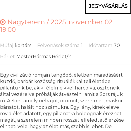
JEGYVÁSÁRLÁS
Nagyterem /
2025. november 02.
19:00
Műfaj
kortárs
Felvonások száma
1
Időtartam
70
Bérlet
MesterHármas Bérlet/2
Egy civilizáció romjain tengődő, életben maradásáért
küzdő, barbár közösség rituálékkal teli életébe
pillantunk be, akik félelmeikkel harcolva, ösztöneik
által vezérelve próbálják átvészelni, amit a Sors rájuk
ró. A Sors, amely néha jót, örömöt, szerelmet, máskor
bánatot, halált hoz számukra. Egy lány, kinek eleve
rövid élet adatott, egy pillanatra boldognak érezheti
magát, a szerelem minden rosszat elfeledtető érzése
elhiteti vele, hogy az élet más, szebb is lehet. De