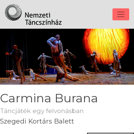
Carmina Burana
Táncjáték egy felvonásban
Szegedi Kortárs Balett