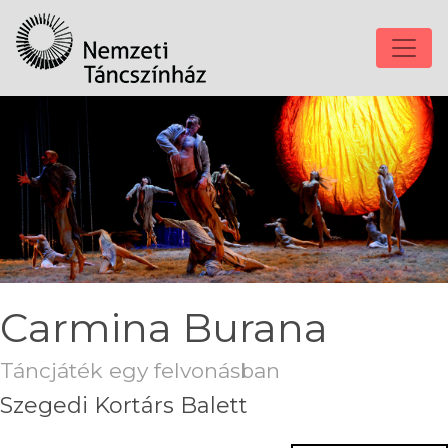
Carmina Burana
Táncjáték egy felvonásban
Szegedi Kortárs Balett