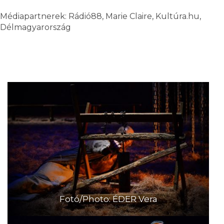
Médiapartnerek: Rádió88, Marie Claire, Kultúra.hu,
Délmagyarország
Fotó/Photo: ÉDER Vera