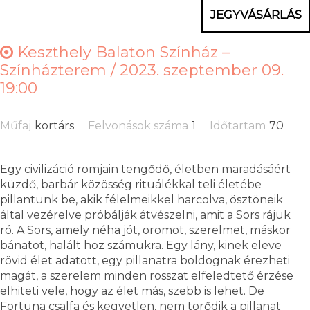
JEGYVÁSÁRLÁS
Keszthely Balaton Színház –
Színházterem /
2023. szeptember 09.
19:00
Műfaj
kortárs
Felvonások száma
1
Időtartam
70
Egy civilizáció romjain tengődő, életben maradásáért
küzdő, barbár közösség rituálékkal teli életébe
pillantunk be, akik félelmeikkel harcolva, ösztöneik
által vezérelve próbálják átvészelni, amit a Sors rájuk
ró. A Sors, amely néha jót, örömöt, szerelmet, máskor
bánatot, halált hoz számukra. Egy lány, kinek eleve
rövid élet adatott, egy pillanatra boldognak érezheti
magát, a szerelem minden rosszat elfeledtető érzése
elhiteti vele, hogy az élet más, szebb is lehet. De
Fortuna csalfa és kegyetlen, nem törődik a pillanat