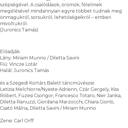
szépségével. A csalódások, örömök, félelmek
megélésével mindannyian egyre többet tudnak meg
önmagukról, sorsukról, lehetőségeikről – emberi
mivoltukról.
(Juronics Tamás)
Előadják:
Lány: Miriam Munno / Diletta Savini
Fiú: Vincze Lotár
Halál: Juronics Tamás
és a Szegedi Kortárs Balett táncművészei:
Letizia Melchiorre/Nyeste Adrienn, Czár Gergely, Kiss
Róbert, Füzesi Csongor, Francesco Totaro, Nier Janka,
Diletta Ranuzzi, Giordana Marzocchi, Chiara Gionti,
Csató Málna, Diletta Savini / Miriam Munno
Zene: Carl Orff