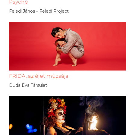
Psyché
Feledi János – Feledi Project
FRIDA, az élet múzsája
Duda Éva Társulat