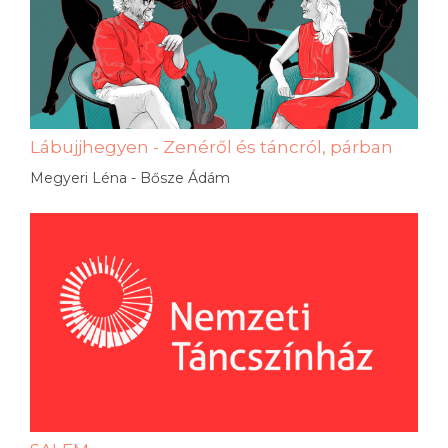
Lábujjhegyen - Zenéről és táncról, párban
Megyeri Léna - Bősze Ádám