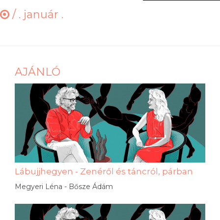
/
. január .
AJÁNLÓ
Lábujjhegyen - Zenéről és táncról, párban
Megyeri Léna - Bősze Ádám