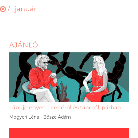
/
. január .
AJÁNLÓ
Lábujjhegyen - Zenéről és táncról, párban
Megyeri Léna - Bősze Ádám