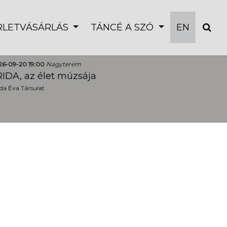
ÉRLETVÁSÁRLÁS
TÁNCÉ A SZÓ
EN
26-09-20 19:00
Nagyterem
IDA, az élet múzsája
a Éva Társulat