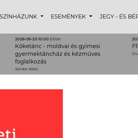
SZÍNHÁZUNK
ESEMÉNYEK
JEGY - ÉS B
2026-09-20 10:00
Előtér
20
Kőketánc - moldvai és gyimesi
FR
gyermektáncház és kézműves
Dud
foglalkozás
Sándor Ildikó