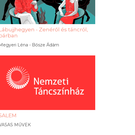
Lábujjhegyen - Zenéről és táncról,
párban
Megyeri Léna - Bősze Ádám
SALEM
VASAS MŰVEK