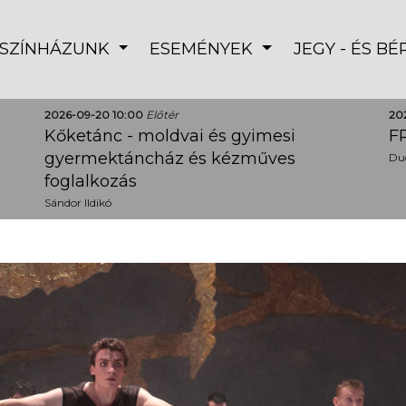
SZÍNHÁZUNK
ESEMÉNYEK
JEGY - ÉS B
2026-09-20 10:00
Előtér
20
Kőketánc - moldvai és gyimesi
FR
gyermektáncház és kézműves
Dud
foglalkozás
Sándor Ildikó