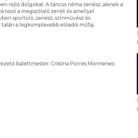
ben rejlő dolgokat. A táncos néma zenész, akinek a
vá teszi a megszólaló zenét és amellyel
ben sportoló, zenész, színművész és
talán a legkomplexebb előadói műfaj.
avezető balettmester: Cristina Porres Mormeneo