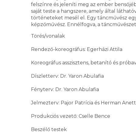
felszínre és jeleníti meg az ember bensőjé
saját teste a hangszere, amely által látható
történeteket mesél el. Egy táncművész egy
képzőművész. Ennélfogva, a táncművészet 
Törés/vonalak
Rendező-koreográfus: Egerházi Attila
Koreográfus asszisztens, betanító és prób
Díszletterv: Dr. Yaron Abulafia
Fényterv: Dr. Yaron Abulafia
Jelmezterv: Pajor Patrícia és Herman Anett
Produkciós vezető: Cselle Bence
Beszélő testek