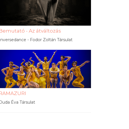
Bemutató - Az átváltozás
Inversedance - Fodor Zoltán Társulat
RAMAZURI
Duda Éva Társulat