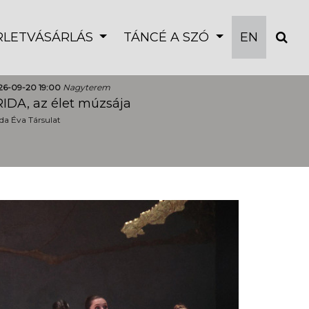
ÉRLETVÁSÁRLÁS
TÁNCÉ A SZÓ
EN
26-09-20 19:00
Nagyterem
IDA, az élet múzsája
a Éva Társulat