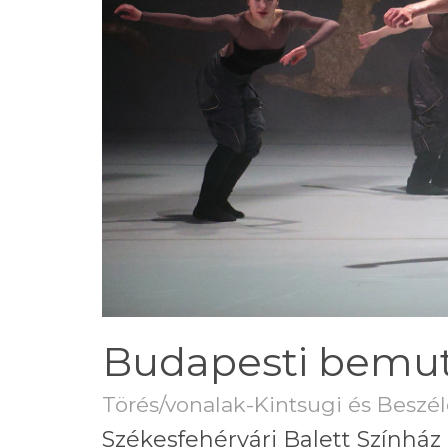
Budapesti bemu
Törés/vonalak-Kintsugi és Beszél
Székesfehérvári Balett Színház