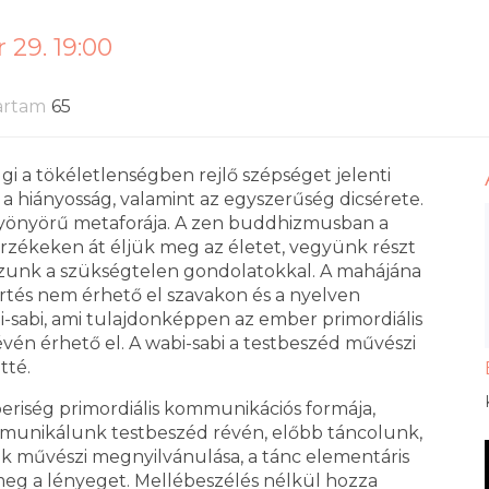
29. 19:00
artam
65
ugi a tökéletlenségben rejlő szépséget jelenti
 a hiányosság, valamint az egyszerűség dicsérete.
 gyönyörű metaforája. A zen buddhizmusban a
érzékeken át éljük meg az életet, vegyünk részt
zzunk a szükségtelen gondolatokkal. A mahájána
értés nem érhető el szavakon és a nyelven
bi-sabi, ami tulajdonképpen az ember primordiális
vén érhető el. A wabi-sabi a testbeszéd művészi
tté.
beriség primordiális kommunikációs formája,
mmunikálunk testbeszéd révén, előbb táncolunk,
k művészi megnyilvánulása, a tánc elementáris
g a lényeget. Mellébeszélés nélkül hozza