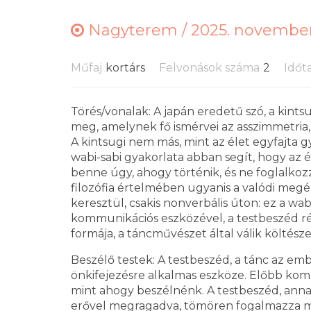
Nagyterem /
2025. november 
Műfaj
kortárs
Felvonások száma
2
Időt
Törés/vonalak: A japán eredetű szó, a kints
meg, amelynek fő ismérvei az asszimmetria,
A kintsugi nem más, mint az élet egyfajta
wabi-sabi gyakorlata abban segít, hogy az 
benne úgy, ahogy történik, és ne foglalko
filozófia értelmében ugyanis a valódi meg
keresztül, csakis nonverbális úton: ez a wa
kommunikációs eszközével, a testbeszéd ré
formája, a táncművészet által válik költésze
Beszélő testek: A testbeszéd, a tánc az em
önkifejezésre alkalmas eszköze. Előbb ko
mint ahogy beszélnénk. A testbeszéd, anna
erővel megragadva, tömören fogalmazza me