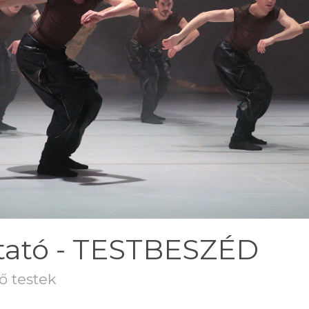
tató - TESTBESZÉD
ő testek