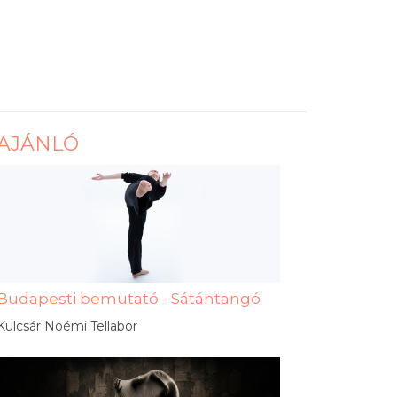
AJÁNLÓ
Budapesti bemutató - Sátántangó
Kulcsár Noémi Tellabor