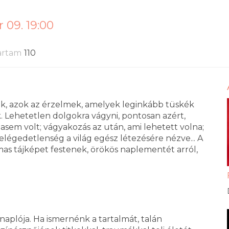
 09. 19:00
artam
110
ak, azok az érzelmek, amelyek leginkább tüskék
Lehetetlen dolgokra vágyni, pontosan azért,
hasem volt; vágyakozás az után, ami lehetett volna;
elégedetlenség a világ egész létezésére nézve... A
mas tájképet festenek, örökös naplementét arról,
naplója. Ha ismernénk a tartalmát, talán