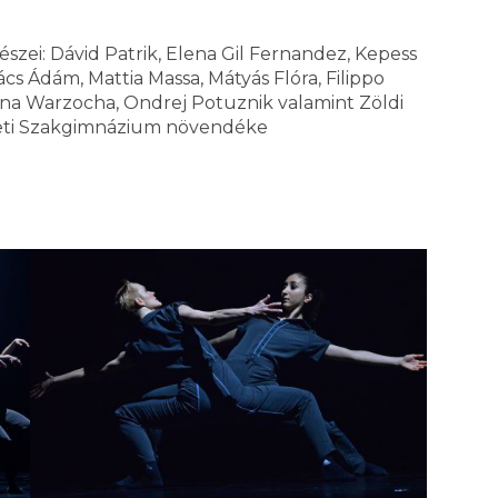
zei: Dávid Patrik, Elena Gil Fernandez, Kepess
cs Ádám, Mattia Massa, Mátyás Flóra, Filippo
artyna Warzocha, Ondrej Potuznik valamint Zöldi
zeti Szakgimnázium növendéke