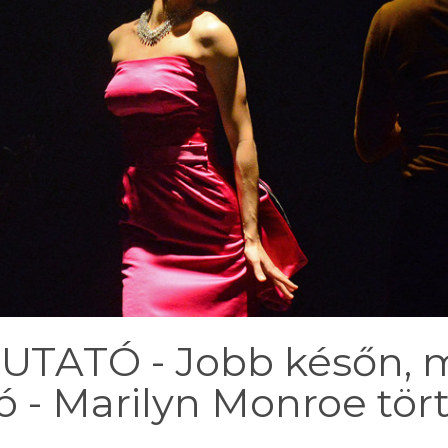
TATÓ - Jobb későn, m
ó - Marilyn Monroe tör