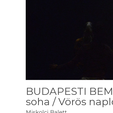
BUDAPESTI BEMU
soha / Vörös napl
Miskolci Balett