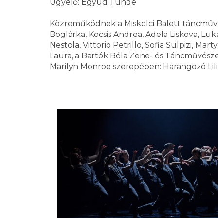
Ügyelő: Együd Tünde
Közreműködnek a Miskolci Balett táncművés
Boglárka, Kocsis Andrea, Adela Liskova, Luká
Nestola, Vittorio Petrillo, Sofia Sulpizi, M
Laura, a Bartók Béla Zene- és Táncművés
Marilyn Monroe szerepében: Harangozó Lili