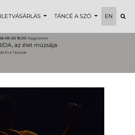
ÉRLETVÁSÁRLÁS
TÁNCÉ A SZÓ
EN
26-09-20 19:00
Nagyterem
IDA, az élet múzsája
a Éva Társulat