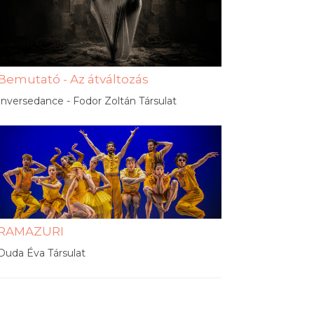
Bemutató - Az átváltozás
Inversedance - Fodor Zoltán Társulat
RAMAZURI
Duda Éva Társulat