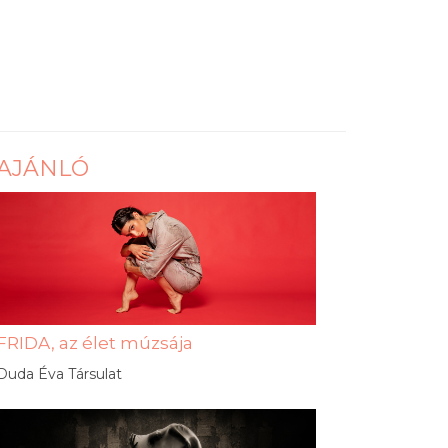
AJÁNLÓ
FRIDA, az élet múzsája
Duda Éva Társulat