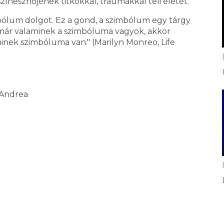
színésznőjének titkokkal, traumákkal teli életét.
bólum dolgot. Ez a gond, a szimbólum egy tárgy
a már valaminek a szimbóluma vagyok, akkor
minek szimbóluma van." (Marilyn Monreo, Life
s Andrea