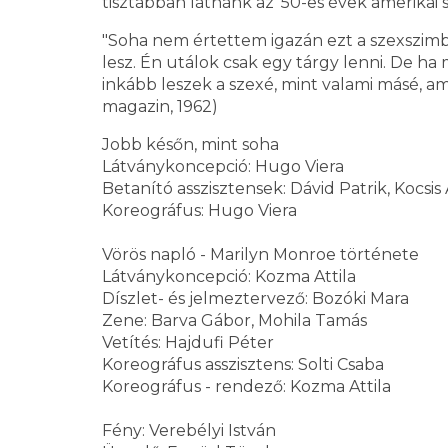
tisztábban látnánk az '50-es évek amerikai 
"Soha nem értettem igazán ezt a szexszim
lesz. Én utálok csak egy tárgy lenni. De h
inkább leszek a szexé, mint valami másé, a
magazin, 1962)
Jobb későn, mint soha
Látványkoncepció: Hugo Viera
Betanító asszisztensek: Dávid Patrik, Kocsi
Koreográfus: Hugo Viera
Vörös napló - Marilyn Monroe története
Látványkoncepció: Kozma Attila
Díszlet- és jelmeztervező: Bozóki Mara
Zene: Barva Gábor, Mohila Tamás
Vetítés: Hajdufi Péter
Koreográfus asszisztens: Solti Csaba
Koreográfus - rendező: Kozma Attila
Fény: Verebélyi István