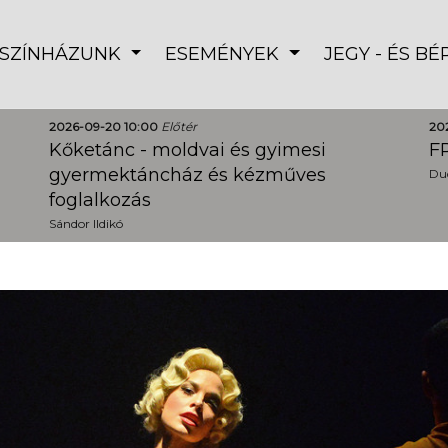
SZÍNHÁZUNK
ESEMÉNYEK
JEGY - ÉS B
2026-09-20 10:00
Előtér
20
Kőketánc - moldvai és gyimesi
FR
gyermektáncház és kézműves
Dud
foglalkozás
Sándor Ildikó