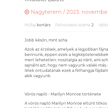
Nagyterem /
2023. november
Műfaj
kortárs
Felvonások száma
2
Időt
Jobb későn, mint soha
Azok az érzések, amelyek a legjobban fájn
bennünk, éppen ezek a legképtelenebbek. 
mert lehetetlen; nosztalgia az iránt, ami so
sajnálni azt, hogy nem vagyunk valaki más; 
lélek öntudatának ezek a félhangjai fájdal
akik vagyunk.
Vörös napló - Marilyn Monroe története
A vörös napló Marilyn Monroe eltűnt titkos 