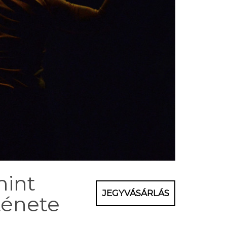
int
JEGYVÁSÁRLÁS
ténete