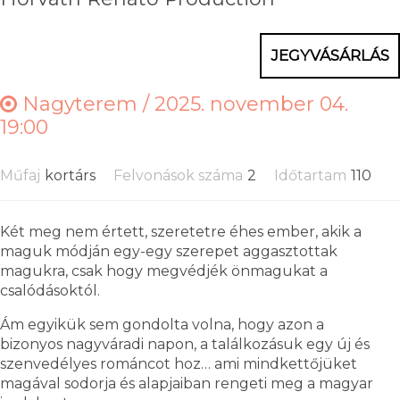
JEGYVÁSÁRLÁS
Nagyterem /
2025. november 04.
19:00
Műfaj
kortárs
Felvonások száma
2
Időtartam
110
Két meg nem értett, szeretetre éhes ember, akik a
maguk módján egy-egy szerepet aggasztottak
magukra, csak hogy megvédjék önmagukat a
csalódásoktól.
Ám egyikük sem gondolta volna, hogy azon a
bizonyos nagyváradi napon, a találkozásuk egy új és
szenvedélyes románcot hoz… ami mindkettőjüket
magával sodorja és alapjaiban rengeti meg a magyar