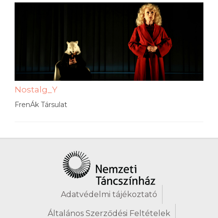
Nostalg_Y
FrenÁk Társulat
Adatvédelmi tájékoztató
Általános Szerződési Feltételek