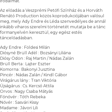
irodalmat.
Az előadás a Veszprémi Petőfi Színház és a Horváth
Renátó Production közös koprodukciójában valósul
meg, mely Ady Endre és Léda szenvedélyes de annál
inkább viharos szerelmi történetét mutatja be a tánc
formanyelvén keresztül, egy egész estés
táncelőadásban.
Ady Endre : Földesi Milán
Diósyné Brüll Adél : Bozsányi Liliána
Diósy Ödön : Raj Martin / Nádas Zalán
Brüll Berta : Lajter Eszter
Komorna : Bakonyi Jusztina
Pincér : Nádas Zalán / Kindl Gábor
Virágárus lány : Tran Viktória
Újságárus : Cs. Kercsó Attila
Orvos : Nagy Csaba Mátyás
Főnővér : Tóth Rebeka
Nővér : Sasvári Kissy
Madame : Jávori Lili