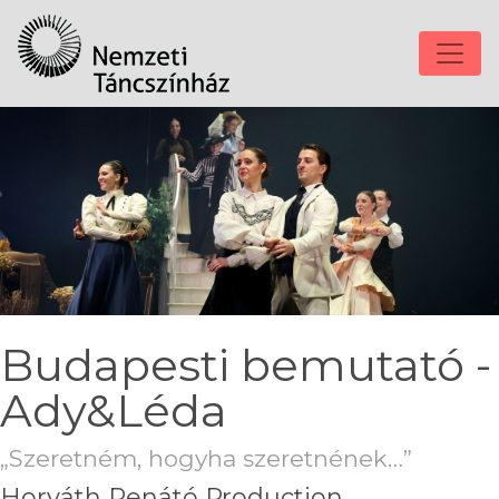
Budapesti bemutató -
Ady&Léda
„Szeretném, hogyha szeretnének…”
Horváth Renátó Production