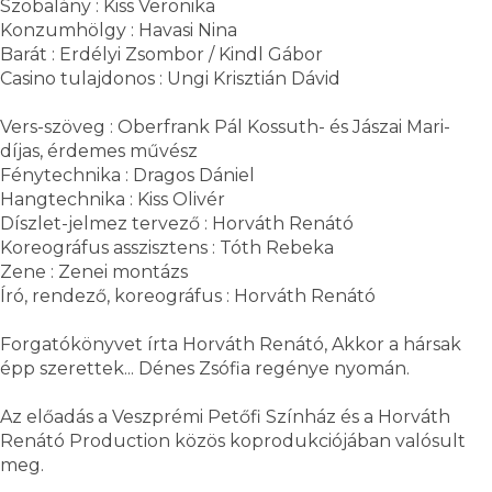
Szobalány : Kiss Veronika
Konzumhölgy : Havasi Nina
Barát : Erdélyi Zsombor / Kindl Gábor
Casino tulajdonos : Ungi Krisztián Dávid
Vers-szöveg : Oberfrank Pál Kossuth- és Jászai Mari-
díjas, érdemes művész
Fénytechnika : Dragos Dániel
Hangtechnika : Kiss Olivér
Díszlet-jelmez tervező : Horváth Renátó
Koreográfus asszisztens : Tóth Rebeka
Zene : Zenei montázs
Író, rendező, koreográfus : Horváth Renátó
Forgatókönyvet írta Horváth Renátó, Akkor a hársak
épp szerettek... Dénes Zsófia regénye nyomán.
Az előadás a Veszprémi Petőfi Színház és a Horváth
Renátó Production közös koprodukciójában valósult
meg.