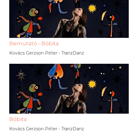
Bemutató - Bóbita
Kovács Gerzson Péter - TranzDanz
Bóbita
Kovács Gerzson Péter - TranzDanz