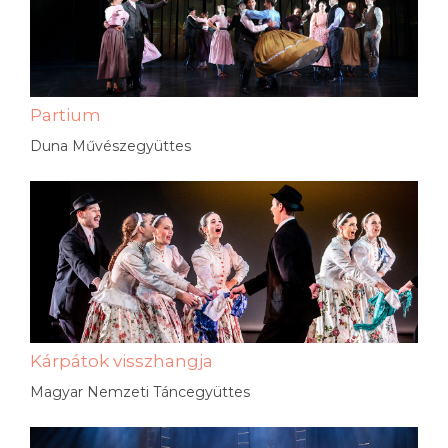
Partium
Duna Művészegyüttes
Kárpátok visszhangja
Magyar Nemzeti Táncegyüttes