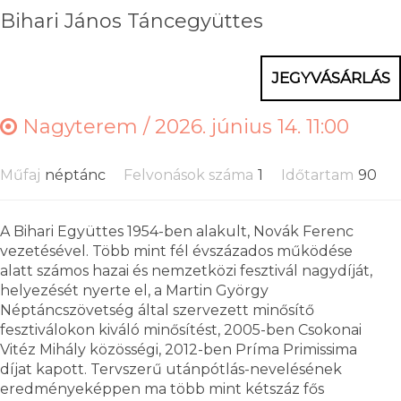
Bihari János Táncegyüttes
JEGYVÁSÁRLÁS
Nagyterem /
2026. június 14. 11:00
Műfaj
néptánc
Felvonások száma
1
Időtartam
90
A Bihari Együttes 1954-ben alakult, Novák Ferenc
vezetésével. Több mint fél évszázados működése
alatt számos hazai és nemzetközi fesztivál nagydíját,
helyezését nyerte el, a Martin György
Néptáncszövetség által szervezett minősítő
fesztiválokon kiváló minősítést, 2005-ben Csokonai
Vitéz Mihály közösségi, 2012-ben Príma Primissima
díjat kapott. Tervszerű utánpótlás-nevelésének
eredményeképpen ma több mint kétszáz fős