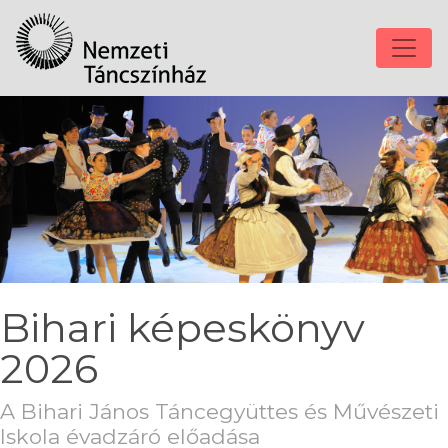
Bihari képeskönyv
2026
A Bihari János Táncegyüttes és Művészeti
Iskola évadzáró előadása