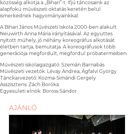
közösség alkotja a „Bihari”-t. Ifjú táncosaink az
alapfokú művészeti oktatás keretén belül
ismerkednek hagyományainkkal.
A Bihari János Művészeti Iskola 2000-ben alakult
Neuwirth Anna Mária irányításával. Az együttes
nyitott műhely, jó néhány koreográfus alkotását
életben tartja, bemutatja. A koreográfusok több
generációja megfordult, megfordul próbatermeiben.
Művészeti iskolaigazgató: Szemán Barnabás
Művészeti vezetők: Lévay Andrea, Ágfalvi György
Tánckarvezető: Kozma-Simándi Gergely
Asszisztens: Zách Boróka
Egyesületi elnök: Boross Sándor
AJÁNLÓ