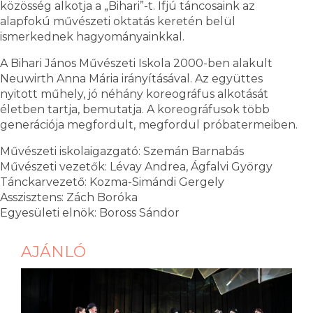
közösség alkotja a „Bihari”-t. Ifjú táncosaink az
alapfokú művészeti oktatás keretén belül
ismerkednek hagyományainkkal.
A Bihari János Művészeti Iskola 2000-ben alakult
Neuwirth Anna Mária irányításával. Az együttes
nyitott műhely, jó néhány koreográfus alkotását
életben tartja, bemutatja. A koreográfusok több
generációja megfordult, megfordul próbatermeiben.
Művészeti iskolaigazgató: Szemán Barnabás
Művészeti vezetők: Lévay Andrea, Ágfalvi György
Tánckarvezető: Kozma-Simándi Gergely
Asszisztens: Zách Boróka
Egyesületi elnök: Boross Sándor
AJÁNLÓ