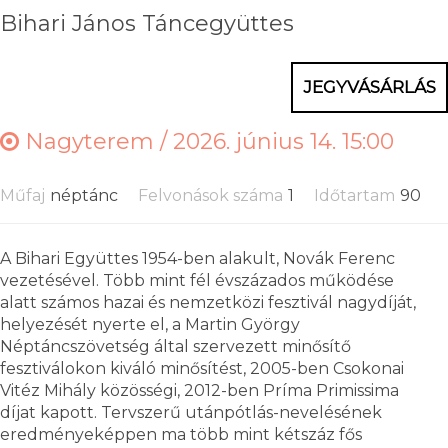
Bihari János Táncegyüttes
JEGYVÁSÁRLÁS
Nagyterem /
2026. június 14. 15:00
Műfaj
néptánc
Felvonások száma
1
Időtartam
90
A Bihari Együttes 1954-ben alakult, Novák Ferenc
vezetésével. Több mint fél évszázados működése
alatt számos hazai és nemzetközi fesztivál nagydíját,
helyezését nyerte el, a Martin György
Néptáncszövetség által szervezett minősítő
fesztiválokon kiváló minősítést, 2005-ben Csokonai
Vitéz Mihály közösségi, 2012-ben Príma Primissima
díjat kapott. Tervszerű utánpótlás-nevelésének
eredményeképpen ma több mint kétszáz fős