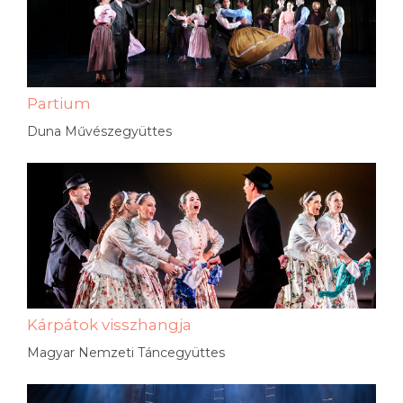
Partium
Duna Művészegyüttes
Kárpátok visszhangja
Magyar Nemzeti Táncegyüttes