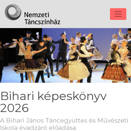
Bihari képeskönyv
2026
A Bihari János Táncegyüttes és Művészeti
Iskola évadzáró előadása