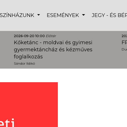
SZÍNHÁZUNK
ESEMÉNYEK
JEGY - ÉS B
2026-09-20 10:00
Előtér
20
Kőketánc - moldvai és gyimesi
FR
gyermektáncház és kézműves
Dud
foglalkozás
Sándor Ildikó