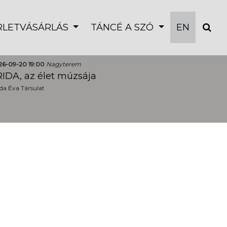
ÉRLETVÁSÁRLÁS
TÁNCÉ A SZÓ
EN
26-09-20 19:00
Nagyterem
IDA, az élet múzsája
a Éva Társulat