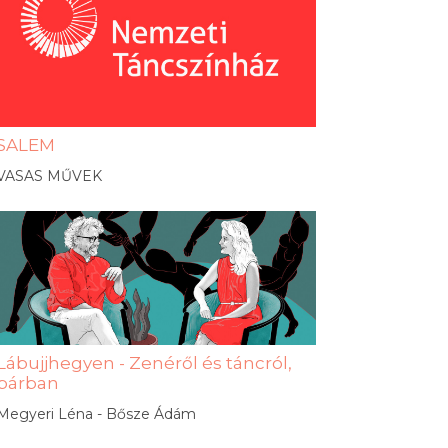
SALEM
VASAS MŰVEK
Lábujjhegyen - Zenéről és táncról,
párban
Megyeri Léna - Bősze Ádám