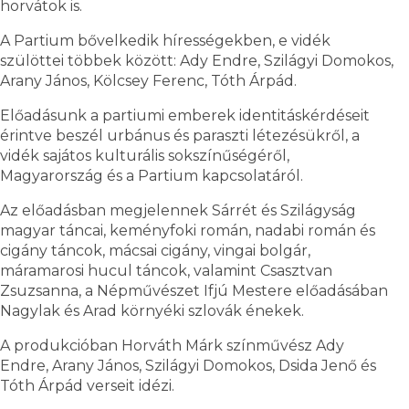
horvátok is.
A Partium bővelkedik hírességekben, e vidék
szülöttei többek között: Ady Endre, Szilágyi Domokos,
Arany János, Kölcsey Ferenc, Tóth Árpád.
Előadásunk a partiumi emberek identitáskérdéseit
érintve beszél urbánus és paraszti létezésükről, a
vidék sajátos kulturális sokszínűségéről,
Magyarország és a Partium kapcsolatáról.
Az előadásban megjelennek Sárrét és Szilágyság
magyar táncai, keményfoki román, nadabi román és
cigány táncok, mácsai cigány, vingai bolgár,
máramarosi hucul táncok, valamint Csasztvan
Zsuzsanna, a Népművészet Ifjú Mestere előadásában
Nagylak és Arad környéki szlovák énekek.
A produkcióban Horváth Márk színművész Ady
Endre, Arany János, Szilágyi Domokos, Dsida Jenő és
Tóth Árpád verseit idézi.