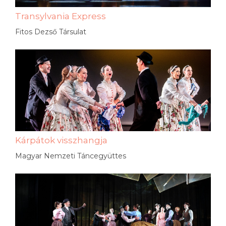
Transylvania Express
Fitos Dezső Társulat
Kárpátok visszhangja
Magyar Nemzeti Táncegyüttes