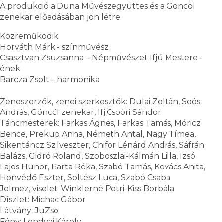
A produkció a Duna Művészegyüttes és a Göncöl
zenekar előadásában jön létre.
Közreműködik:
Horváth Márk - színművész
Csasztvan Zsuzsanna – Népművészet Ifjú Mestere -
ének
Barcza Zsolt – harmonika
Zeneszerzők, zenei szerkesztők: Dulai Zoltán, Soós
András, Göncöl zenekar, Ifj.Csoóri Sándor
Táncmesterek: Farkas Ágnes, Farkas Tamás, Móricz
Bence, Prekup Anna, Németh Antal, Nagy Tímea,
Sikentáncz Szilveszter, Chifor Lénárd András, Sáfrán
Balázs, Gidró Roland, Szoboszlai-Kálmán Lilla, Izsó
Lajos Hunor, Barta Réka, Szabó Tamás, Kovács Anita,
Honvédő Eszter, Soltész Luca, Szabó Csaba
Jelmez, viselet: Winklerné Petri-Kiss Borbála
Díszlet: Michac Gábor
Látvány: JuZso
Fény: Lendvai Károly