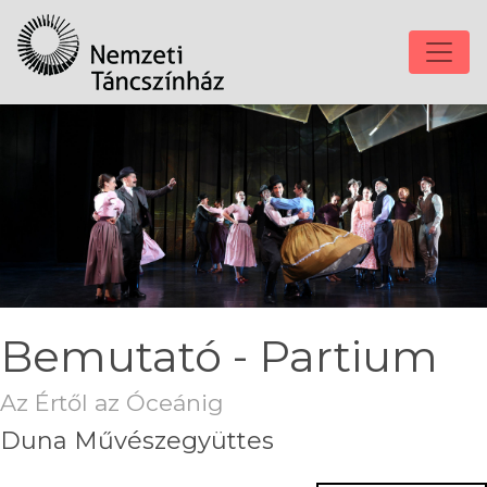
Bemutató - Partium
Az Értől az Óceánig
Duna Művészegyüttes