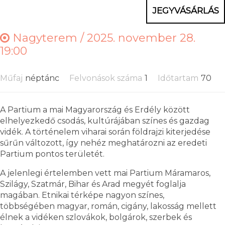
JEGYVÁSÁRLÁS
Nagyterem /
2025. november 28.
19:00
Műfaj
néptánc
Felvonások száma
1
Időtartam
70
A Partium a mai Magyarország és Erdély között
elhelyezkedő csodás, kultúrájában színes és gazdag
vidék. A történelem viharai során földrajzi kiterjedése
sűrűn változott, így nehéz meghatározni az eredeti
Partium pontos területét.
A jelenlegi értelemben vett mai Partium Máramaros,
Szilágy, Szatmár, Bihar és Arad megyét foglalja
magában. Etnikai térképe nagyon színes,
többségében magyar, román, cigány, lakosság mellett
élnek a vidéken szlovákok, bolgárok, szerbek és