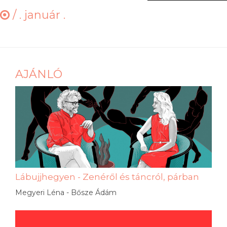
/
. január .
AJÁNLÓ
Lábujjhegyen - Zenéről és táncról, párban
Megyeri Léna - Bősze Ádám