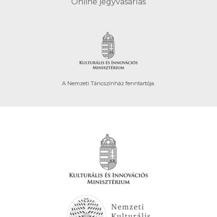
Online jegyvásárlás
A Nemzeti Táncszínház fenntartója.