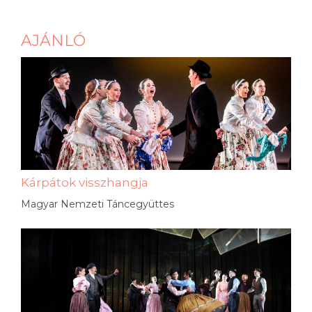
AJÁNLÓ
Kárpátok visszhangja
Magyar Nemzeti Táncegyüttes