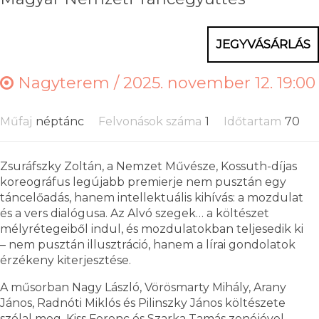
JEGYVÁSÁRLÁS
Nagyterem /
2025. november 12. 19:00
Műfaj
néptánc
Felvonások száma
1
Időtartam
70
Zsuráfszky Zoltán, a Nemzet Művésze, Kossuth-díjas
koreográfus legújabb premierje nem pusztán egy
táncelőadás, hanem intellektuális kihívás: a mozdulat
és a vers dialógusa. Az Alvó szegek… a költészet
mélyrétegeiből indul, és mozdulatokban teljesedik ki
– nem pusztán illusztráció, hanem a lírai gondolatok
érzékeny kiterjesztése.
A műsorban Nagy László, Vörösmarty Mihály, Arany
János, Radnóti Miklós és Pilinszky János költészete
szólal meg, Kiss Ferenc és Szarka Tamás zenéjével