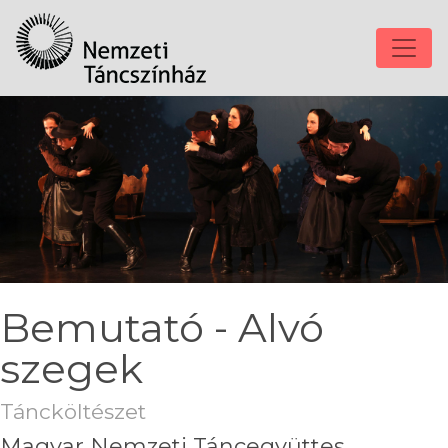
Bemutató - Alvó
szegek
Táncköltészet
Magyar Nemzeti Táncegyüttes