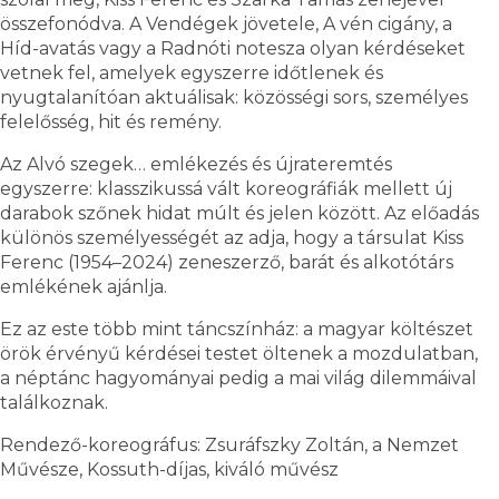
összefonódva. A Vendégek jövetele, A vén cigány, a
Híd-avatás vagy a Radnóti notesza olyan kérdéseket
vetnek fel, amelyek egyszerre időtlenek és
nyugtalanítóan aktuálisak: közösségi sors, személyes
felelősség, hit és remény.
Az Alvó szegek… emlékezés és újrateremtés
egyszerre: klasszikussá vált koreográfiák mellett új
darabok szőnek hidat múlt és jelen között. Az előadás
különös személyességét az adja, hogy a társulat Kiss
Ferenc (1954–2024) zeneszerző, barát és alkotótárs
emlékének ajánlja.
Ez az este több mint táncszínház: a magyar költészet
örök érvényű kérdései testet öltenek a mozdulatban,
a néptánc hagyományai pedig a mai világ dilemmáival
találkoznak.
Rendező-koreográfus: Zsuráfszky Zoltán, a Nemzet
Művésze, Kossuth-díjas, kiváló művész