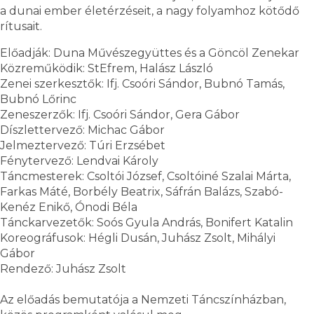
a dunai ember életérzéseit, a nagy folyamhoz kötődő
rítusait.
Előadják: Duna Művészegyüttes és a Göncöl Zenekar
Közreműködik: StEfrem, Halász László
Zenei szerkesztők: Ifj. Csoóri Sándor, Bubnó Tamás,
Bubnó Lőrinc
Zeneszerzők: Ifj. Csoóri Sándor, Gera Gábor
Díszlettervező: Michac Gábor
Jelmeztervező: Túri Erzsébet
Fénytervező: Lendvai Károly
Táncmesterek: Csoltói József, Csoltóiné Szalai Márta,
Farkas Máté, Borbély Beatrix, Sáfrán Balázs, Szabó-
Kenéz Enikő, Ónodi Béla
Tánckarvezetők: Soós Gyula András, Bonifert Katalin
Koreográfusok: Hégli Dusán, Juhász Zsolt, Mihályi
Gábor
Rendező: Juhász Zsolt
Az előadás bemutatója a Nemzeti Táncszínházban,