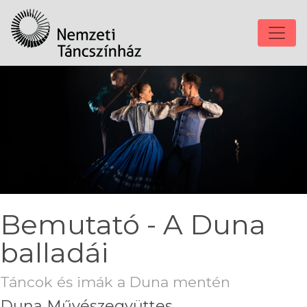
Bemutató - A Duna
balladái
Táncok és imák a Duna mentén
Duna Művészegyüttes