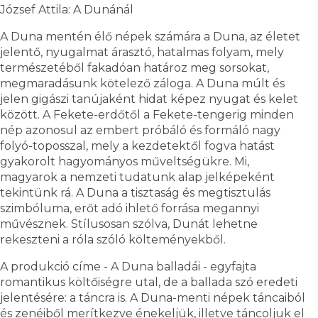
József Attila: A Dunánál
A Duna mentén élő népek számára a Duna, az életet
jelentő, nyugalmat árasztó, hatalmas folyam, mely
természetéből fakadóan határoz meg sorsokat,
megmaradásunk kötelező záloga. A Duna múlt és
jelen gigászi tanújaként hidat képez nyugat és kelet
között. A Fekete-erdőtől a Fekete-tengerig minden
nép azonosul az embert próbáló és formáló nagy
folyó-toposszal, mely a kezdetektől fogva hatást
gyakorolt hagyományos műveltségükre. Mi,
magyarok a nemzeti tudatunk alap jelképeként
tekintünk rá. A Duna a tisztaság és megtisztulás
szimbóluma, erőt adó ihlető forrása megannyi
művésznek. Stílusosan szólva, Dunát lehetne
rekeszteni a róla szóló költeményekből.
A produkció címe - A Duna balladái - egyfajta
romantikus költőiségre utal, de a ballada szó eredeti
jelentésére: a táncra is. A Duna-menti népek táncaiból
és zenéiből merítkezve énekeljük, illetve táncoljuk el