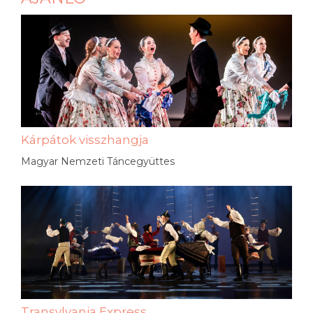
Kárpátok visszhangja
Magyar Nemzeti Táncegyüttes
Transylvania Express