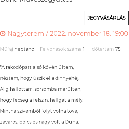
JEGYVÁSÁRLÁS
Nagyterem /
2022. november 18. 19:00
Műfaj
néptánc
Felvonások száma
1
Időtartam
75
"A rakodópart alsó kövén ültem,
néztem, hogy úszik el a dinnyehéj.
Alig hallottam, sorsomba merülten,
hogy fecseg a felszin, hallgat a mély.
Mintha szivemből folyt volna tova,
zavaros, bölcs és nagy volt a Duna."