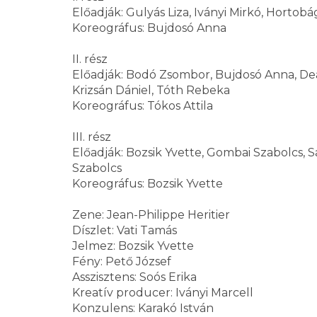
Előadják: Gulyás Liza, Iványi Mirkó, Hortobág
Koreográfus: Bujdosó Anna
II. rész
Előadják: Bodó Zsombor, Bujdosó Anna, Deák
Krizsán Dániel, Tóth Rebeka
Koreográfus: Tókos Attila
III. rész
Előadják: Bozsik Yvette, Gombai Szabolcs, Sa
Szabolcs
Koreográfus: Bozsik Yvette
Zene: Jean-Philippe Heritier
Díszlet: Vati Tamás
Jelmez: Bozsik Yvette
Fény: Pető József
Asszisztens: Soós Erika
Kreatív producer: Iványi Marcell
Konzulens: Karakó István