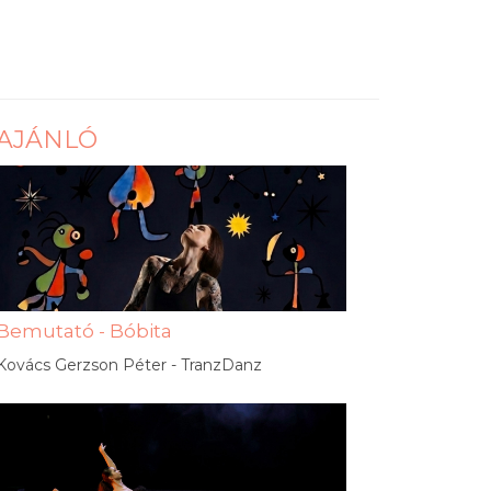
AJÁNLÓ
Bemutató - Bóbita
Kovács Gerzson Péter - TranzDanz