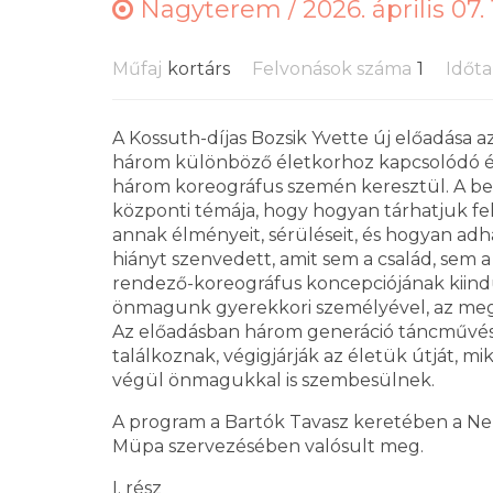
Nagyterem /
2026. április 07.
Műfaj
kortárs
Felvonások száma
1
Időt
A Kossuth-díjas Bozsik Yvette új előadása a
három különböző életkorhoz kapcsolódó é
három koreográfus szemén keresztül. A be
központi témája, hogy hogyan tárhatjuk f
annak élményeit, sérüléseit, és hogyan a
hiányt szenvedett, amit sem a család, sem
rendező-koreográfus koncepciójának kiind
önmagunk gyerekkori személyével, az megre
Az előadásban három generáció táncművészei 
találkoznak, végigjárják az életük útját, mi
végül önmagukkal is szembesülnek.
A program a Bartók Tavasz keretében a Ne
Müpa szervezésében valósult meg.
I. rész