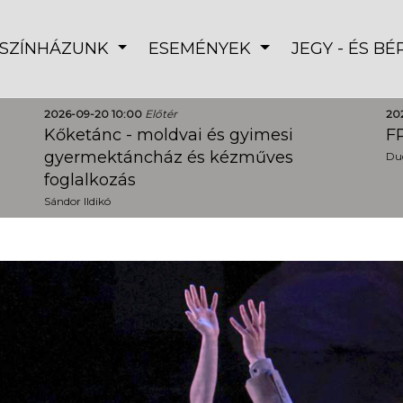
SZÍNHÁZUNK
ESEMÉNYEK
JEGY - ÉS B
2026-09-20 10:00
Előtér
20
Kőketánc - moldvai és gyimesi
FR
gyermektáncház és kézműves
Dud
foglalkozás
Sándor Ildikó