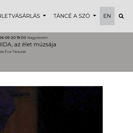
ÉRLETVÁSÁRLÁS
TÁNCÉ A SZÓ
EN
26-09-20 19:00
Nagyterem
IDA, az élet múzsája
a Éva Társulat