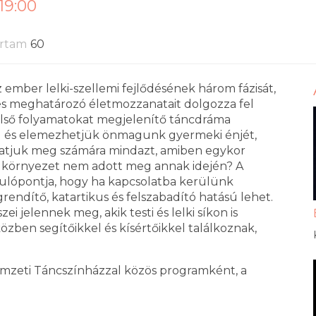
 19:00
artam
60
z ember lelki-szellemi fejlődésének három fázisát,
s meghatározó életmozzanatait dolgozza fel
lső folyamatokat megjelenítő táncdráma
el és elemezhetjük önmagunk gyermeki énjét,
dhatjuk meg számára mindazt, amiben egykor
 a környezet nem adott meg annak idején? A
ulópontja, hogy ha kapcsolatba kerülünk
ndítő, katartikus és felszabadító hatású lehet.
jelennek meg, akik testi és lelki síkon is
közben segítőikkel és kísértőikkel találkoznak,
mzeti Táncszínházzal közös programként, a