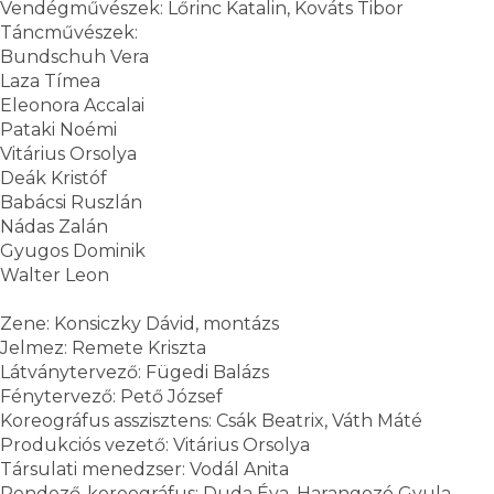
Vendégművészek: Lőrinc Katalin, Kováts Tibor
Táncművészek:
Bundschuh Vera
Laza Tímea
Eleonora Accalai
Pataki Noémi
Vitárius Orsolya
Deák Kristóf
Babácsi Ruszlán
Nádas Zalán
Gyugos Dominik
Walter Leon
Zene: Konsiczky Dávid, montázs
Jelmez: Remete Kriszta
Látványtervező: Fügedi Balázs
Fénytervező: Pető József
Koreográfus asszisztens: Csák Beatrix, Váth Máté
Produkciós vezető: Vitárius Orsolya
Társulati menedzser: Vodál Anita
Rendező-koreográfus: Duda Éva, Harangozó Gyula-