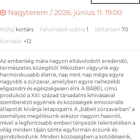
Nagyterem /
2026. június 11. 19:00
Műfaj
kortárs
Felvonások száma
1
Időtartam
70
Korhatár
+12
Az emberiség mára nagyon eltávolodott eredendő,
természetes közegétől. Miközben vágyunk egy
harmonikusabb életre, nap mint nap mégis egyre
nagyobb a zűrzavar, amelyben egyre nehezebb
eligazodni és egészségesen élni. A BÁBEL című
produkció a XXI. század társadalmi kihívásaival
szembenéző egyének és közösségek emocionális
állapotát kívánja letapogatni. A „bábeli zűrzavarban” a
személyes megélésünk sokszor nagyon hasonló,
mivel a legfontosabb emberi tényezők tekintetében a
világ minden táján szinte egyformán érzünk és
gondolkodunk. Minden közösségben a kötődéseink,