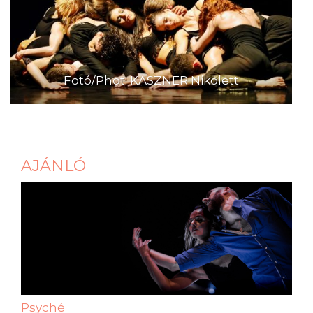
Fotó/Phot: KASZNER Nikolett
AJÁNLÓ
Psyché