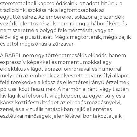
szeretettel teli kapcsolódásaink, az adott hitünk, a
tradícióink, szokásaink a legfontosabbak az
együttéléshez. Az embereket sokszor a jó szándék
vezérli, jelentős részük nem rajong a háborúkért, és
nem szeretné a bolygó felemésztését, vagy az
élővilág elpusztítását. Mégis megtörténik, mégis zajlik
és ettől mégis óriási a zűrzavar.
A BÁBEL nem egy történetmesélős előadás, hanem
expresszív képekkel és momentumokkal egy
eklektikus világot ábrázol öniróniával és humorral,
melyben az emberek az elveszett egyensúlyi állapot
felé törekedve a káosz és ellentétes irányú érzelmek
pólusai közt feszülnek. A harmónia iránti vágy tisztán
kiviláglik a felborult világképben, az egyensúly és a
káosz közti feszültséget az előadás mozgásnyelvi,
zenei, és a vizuális hatásokban rejlő ellentétes
esztétikai minőségek jelenlétével bontakoztatja ki.