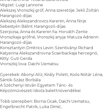
Végzet: Luigi Lannone
Alekszej Vronszkij gróf, Anna szeretője: Jekli Zoltán
Harangozó-díjas
Alekszej Alekszandrovics Karenin, Anna férje:
Sebestyén Bálint Harangozó-díjas
Szerjozsa, Anna és Karenin fia: Horváth Zente
Vronszkaja grófné, Vronszkij anyja: Matuza Adrienn
Harangozó-díjas
Konsztantyin Dmitrics Levin: Szentiványi Richard
Katyerina Alekszandrovna Scserbackaja hercegnő,
Kitty: Guti Gerda
Vronszkij lova: Daichi Uematsu
Gyerekek: Abonyi Alíz, Király Polett, Koós-Nótár Léna,
Sántik-Szász Borbála
A Széchenyi István Egyetem Tánc- és
Képzőművészeti Iskola balettnövendékei
Több szerepben: Borna Cicak, Daichi Uematsu,
Engelbrecht Patrik, Luka Dimić,