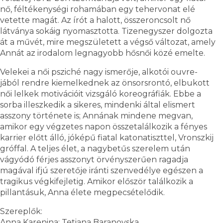
nő, féltékenységi rohamában egy tehervonat elé
vetette magát. Az írót a halott, összeroncsolt nő
látványa sokáig nyomasztotta. Tizenegyszer dolgozta
át a művét, mire megszületett a végső változat, amely
Annát az irodalom legnagyobb hősnői közé emelte.
Velekei a női psziché nagy ismerője, alkotói ouvre-
jából rendre kiemelkednek az önsorsrontó, elbukott
női lelkek motivációit vizsgáló koreográfiák. Ebbe a
sorba illeszkedik a sikeres, mindenki által elismert
asszony története is; Annának mindene megvan,
amikor egy végzetes napon összetalálkozik a fényes
karrier előtt álló, jóképű fiatal katonatiszttel, Vronszkij
gróffal. A teljes élet, a nagybetűs szerelem után
vágyódó férjes asszonyt örvényszerűen ragadja
magával ifjú szeretője iránti szenvedélye egészen a
tragikus végkifejletig. Amikor először találkozik a
pillantásuk, Anna élete megpecsételődik.
Szereplők:
Anna Karenina: Tetiana Baranovska