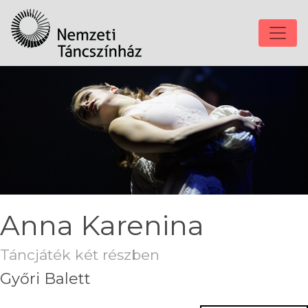
Anna Karenina
Táncjáték két részben
Győri Balett