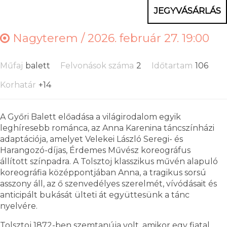
JEGYVÁSÁRLÁS
Nagyterem /
2026. február 27. 19:00
Műfaj
balett
Felvonások száma
2
Időtartam
106
Korhatár
+14
A Győri Balett előadása a világirodalom egyik
leghíresebb románca, az Anna Karenina táncszínházi
adaptációja, amelyet Velekei László Seregi- és
Harangozó-díjas, Érdemes Művész koreográfus
állított színpadra. A Tolsztoj klasszikus művén alapuló
koreográfia középpontjában Anna, a tragikus sorsú
asszony áll, az ő szenvedélyes szerelmét, vívódásait és
anticipált bukását ülteti át együttesünk a tánc
nyelvére.
Tolsztoj 1872-ben szemtanúja volt, amikor egy fiatal