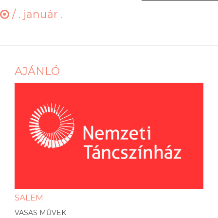
/
. január .
AJÁNLÓ
SALEM
VASAS MŰVEK