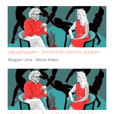
Lábujjhegyen - Zenéről és táncról, párban
Megyeri Léna - Bősze Ádám