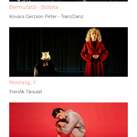
Bemutató - Bóbita
Kovács Gerzson Péter - TranzDanz
Nostalg_Y
FrenÁk Társulat