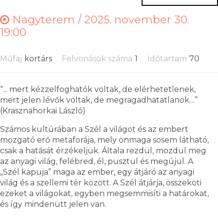
Nagyterem /
2025. november 30.
19:00
Műfaj
kortárs
Felvonások száma
1
Időtartam
70
“... mert kézzelfoghatók voltak, de elérhetetlenek,
mert jelen lévők voltak, de megragadhatatlanok…”
(Krasznahorkai László)
Számos kultúrában a Szél a világot és az embert
mozgató erő metaforája, mely önmaga sosem látható,
csak a hatását érzékeljük. Általa rezdül, mozdul meg
az anyagi világ, felébred, él, pusztul és megújul. A
„Szél kapuja” maga az ember, egy átjáró az anyagi
világ és a szellemi tér között. A Szél átjárja, összeköti
ezeket a világokat, egyben megsemmisíti a határokat,
és így mindenütt jelen van.