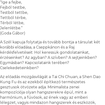
“Ige a fejbe,
Fejből testbe,
Testből tettbe,
Tettből térbe,
Térből létbe,
Jelenlétbe.”
(Goda Gábor)
A Szél kapuja folytatja és tovább bontja a társulat két
korábbi előadása, a Cseppkánon és a Raj
kérdésfelvetéseit: Hol keressük gondolatainkat,
érzéseinket? Az agyban? A szívben? A sejtjeinkben?
Egymásban? Kapcsolataink terében?
Cselekedeteinkben?
Az előadás mozgásvilágát a Tai Chi Chuan, a Shen Dao
Kung Fu és az ezekből építkező természetes
gesztusok ötvözete adja. Minimalista zenei
kompozíciója olyan hangszerekre épül, mint a
harmónium, a fúvósok, az ének vagy az emberi
lélegzet, vagyis mindazon hangszerek és eszközök,