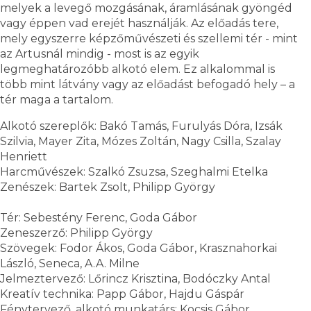
melyek a levegő mozgásának, áramlásának gyöngéd
vagy éppen vad erejét használják. Az előadás tere,
mely egyszerre képzőművészeti és szellemi tér - mint
az Artusnál mindig - most is az egyik
legmeghatározóbb alkotó elem. Ez alkalommal is
több mint látvány vagy az előadást befogadó hely – a
tér maga a tartalom.
Alkotó szereplők: Bakó Tamás, Furulyás Dóra, Izsák
Szilvia, Mayer Zita, Mózes Zoltán, Nagy Csilla, Szalay
Henriett
Harcművészek: Szalkó Zsuzsa, Szeghalmi Etelka
Zenészek: Bartek Zsolt, Philipp György
Tér: Sebestény Ferenc, Goda Gábor
Zeneszerző: Philipp György
Szövegek: Fodor Ákos, Goda Gábor, Krasznahorkai
László, Seneca, A.A. Milne
Jelmeztervező: Lőrincz Krisztina, Bodóczky Antal
Kreatív technika: Papp Gábor, Hajdu Gáspár
Fénytervező, alkotó munkatárs: Kocsis Gábor