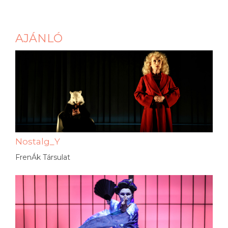
AJÁNLÓ
Nostalg_Y
FrenÁk Társulat