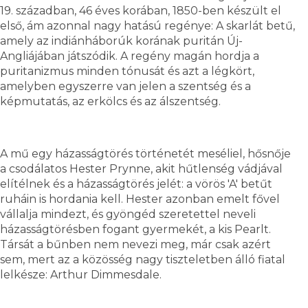
19. században, 46 éves korában, 1850-ben készült el
első, ám azonnal nagy hatású regénye: A skarlát betű,
amely az indiánháborúk korának puritán Új-
Angliájában játszódik. A regény magán hordja a
puritanizmus minden tónusát és azt a légkört,
amelyben egyszerre van jelen a szentség és a
képmutatás, az erkölcs és az álszentség.
A mű egy házasságtörés történetét meséliel, hősnője
a csodálatos Hester Prynne, akit hűtlenség vádjával
elítélnek és a házasságtörés jelét: a vörös 'A' betűt
ruháin is hordania kell. Hester azonban emelt fővel
vállalja mindezt, és gyöngéd szeretettel neveli
házasságtörésben fogant gyermekét, a kis Pearlt.
Társát a bűnben nem nevezi meg, már csak azért
sem, mert az a közösség nagy tiszteletben álló fiatal
lelkésze: Arthur Dimmesdale.