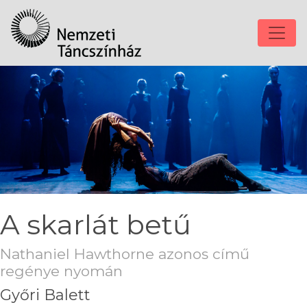
A skarlát betű
Nathaniel Hawthorne azonos című
regénye nyomán
Győri Balett