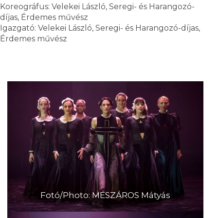
Koreográfus: Velekei László, Seregi- és Harangozó-
díjas, Érdemes művész
Igazgató: Velekei László, Seregi- és Harangozó-díjas,
Érdemes művész
Fotó/Photo: MÉSZÁROS Mátyás