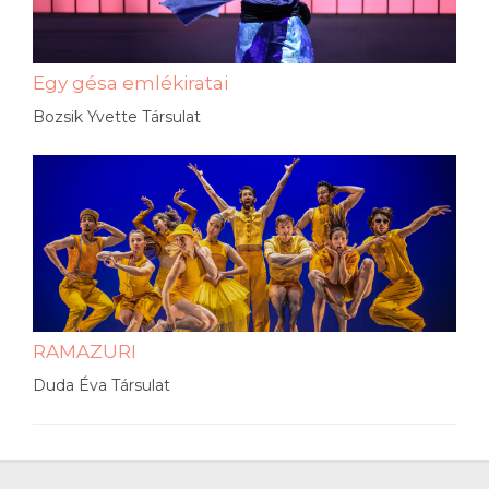
Egy gésa emlékiratai
Bozsik Yvette Társulat
RAMAZURI
Duda Éva Társulat