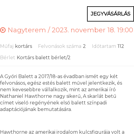
JEGYVÁSÁRLÁS
Nagyterem /
2023. november 18. 19:00
Műfaj
kortárs
Felvonások száma
2
Időtartam
112
Bérlet
Kortárs balett bérlet/2
A Győri Balett a 2017/18-as évadban ismét egy két
felvonásos, egész estés balett művel jelentkezik, és
nem kevesebbre vállalkozik, mint az amerikai író
Nathaniel Hawthorne nagy sikerű, A skarlát betű
címet viselő regényének első balett színpadi
adaptációjának bemutatására.
Hawthorne az amerikai irodalom kulcsfigurája volt a