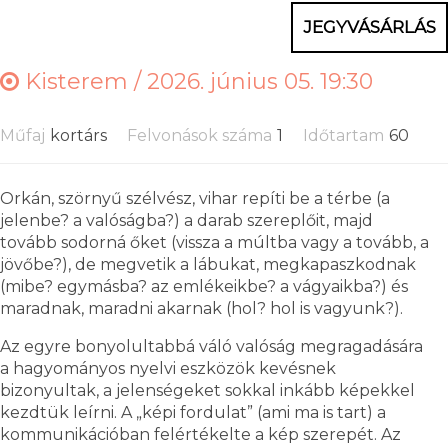
JEGYVÁSÁRLÁS
Kisterem /
2026. június 05. 19:30
Műfaj
kortárs
Felvonások száma
1
Időtartam
60
Orkán, szörnyű szélvész, vihar repíti be a térbe (a
jelenbe? a valóságba?) a darab szereplőit, majd
tovább sodorná őket (vissza a múltba vagy a tovább, a
jövőbe?), de megvetik a lábukat, megkapaszkodnak
(mibe? egymásba? az emlékeikbe? a vágyaikba?) és
maradnak, maradni akarnak (hol? hol is vagyunk?).
Az egyre bonyolultabbá váló valóság megragadására
a hagyományos nyelvi eszközök kevésnek
bizonyultak, a jelenségeket sokkal inkább képekkel
kezdtük leírni. A „képi fordulat” (ami ma is tart) a
kommunikációban felértékelte a kép szerepét. Az