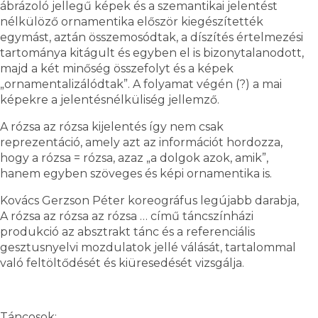
ábrázoló jellegű képek és a szemantikai jelentést
nélkülöző ornamentika először kiegészítették
egymást, aztán összemosódtak, a díszítés értelmezési
tartománya kitágult és egyben el is bizonytalanodott,
majd a két minőség összefolyt és a képek
„ornamentalizálódtak”. A folyamat végén (?) a mai
képekre a jelentésnélküliség jellemző.
A rózsa az rózsa kijelentés így nem csak
reprezentáció, amely azt az információt hordozza,
hogy a rózsa = rózsa, azaz „a dolgok azok, amik”,
hanem egyben szöveges és képi ornamentika is.
Kovács Gerzson Péter koreográfus legújabb darabja,
A rózsa az rózsa az rózsa … című táncszínházi
produkció az absztrakt tánc és a referenciális
gesztusnyelvi mozdulatok jellé válását, tartalommal
való feltöltődését és kiüresedését vizsgálja.
Táncosok: