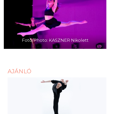
Fotó/Photo: KASZNER Nikolett
AJÁNLÓ