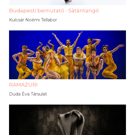
Budapesti bemutató - Sátántangó
Kulcsár Noémi Tellabor
RAMAZURI
Duda Éva Társulat