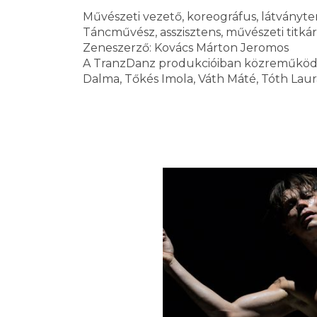
Művészeti vezető, koreográfus, látványt
Táncművész, asszisztens, művészeti titkár
Zeneszerző: Kovács Márton Jeromos
A TranzDanz produkcióiban közreműködő t
Dalma, Tőkés Imola, Váth Máté, Tóth Laura,