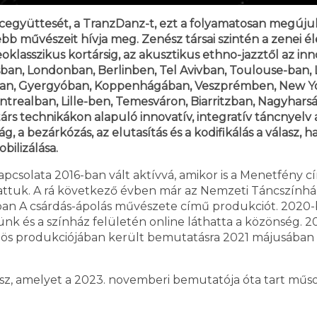
együttesét, a TranzDanz-t, ezt a folyamatosan megújuló t
bb művészeit hívja meg. Zenész társai szintén a zenei é
oklasszikus kortársig, az akusztikus ethno-jazztől az inn
zsban, Londonban, Berlinben, Tel Avivban, Toulouse-ban,
ban, Gyergyóban, Koppenhágában, Veszprémben, New Y
realban, Lille-ben, Temesváron, Biarritzban, Nagyharsá
s technikákon alapuló innovatív, integratív táncnyelv a
g, a bezárkózás, az elutasítás és a kodifikálás a válasz, h
bilizálása.
pcsolata 2016-ban vált aktívvá, amikor is a Menetfény
tuk. A rá következő évben már az Nemzeti Táncszínházz
árban A csárdás-ápolás művészete című produkciót. 2020
ünk és a színház felületén online láthatta a közönség. 20
ös produkciójában került bemutatásra 2021 májusában A
sz, amelyet a 2023. novemberi bemutatója óta tart műso