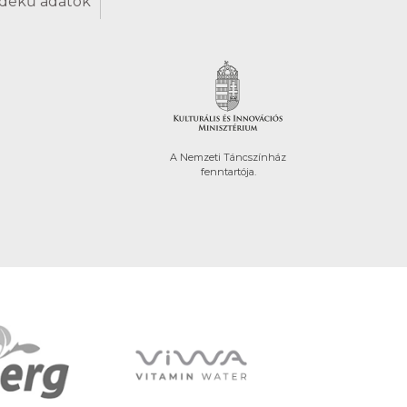
dekű adatok
A Nemzeti Táncszínház
fenntartója.