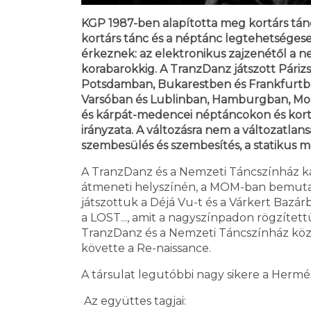
KGP 1987-ben alapította meg kortárs tánc
kortárs tánc és a néptánc legtehetségese
érkeznek: az elektronikus zajzenétől a ne
korabarokkig. A TranzDanz játszott Pári
Potsdamban, Bukarestben és Frankfurt
Varsóban és Lublinban, Hamburgban, Mont
és kárpát-medencei néptáncokon és kortár
irányzata. A változásra nem a változatlansá
szembesülés és szembesítés, a statikus mo
A TranzDanz és a Nemzeti Táncszínház ka
átmeneti helyszínén, a MOM-ban bemutat
játszottuk a Déjá Vu-t és a Várkert Baz
a LOST..., amit a nagyszínpadon rögzített
TranzDanz és a Nemzeti Táncszínház köz
követte a Re-naissance.
A társulat legutóbbi nagy sikere a Hermé
Az együttes tagjai: