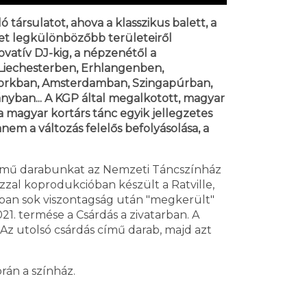
ársulatot, ahova a klasszikus balett, a
let legkülönbözőbb területeiről
ovatív DJ-kig, a népzenétől a
 Liechesterben, Erhlangenben,
orkban, Amsterdamban, Szingapúrban,
nyban... A KGP által megalkotott, magyar
 magyar kortárs tánc egyik jellegzetes
anem a változás felelős befolyásolása, a
 című darabunkat az Nemzeti Táncszínház
al koprodukcióban készült a Ratville,
-ban sok viszontagság után "megkerült"
21. termése a Csárdás a zivatarban. A
z utolsó csárdás című darab, majd azt
rán a színház.