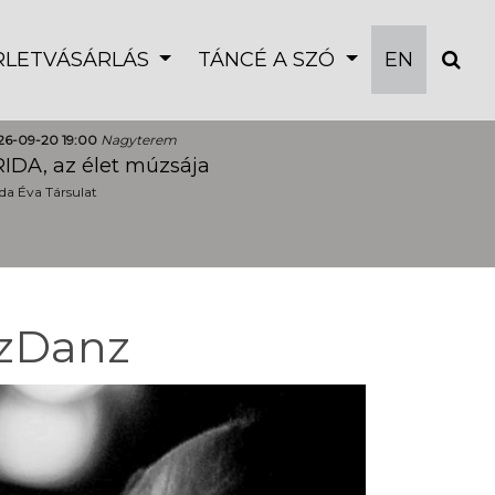
ÉRLETVÁSÁRLÁS
TÁNCÉ A SZÓ
EN
26-09-20 19:00
Nagyterem
IDA, az élet múzsája
a Éva Társulat
nzDanz