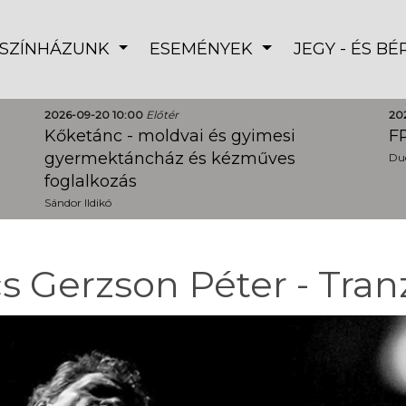
SZÍNHÁZUNK
ESEMÉNYEK
JEGY - ÉS B
2026-09-20 10:00
Előtér
20
Kőketánc - moldvai és gyimesi
FR
gyermektáncház és kézműves
Dud
foglalkozás
Sándor Ildikó
s Gerzson Péter - Tra