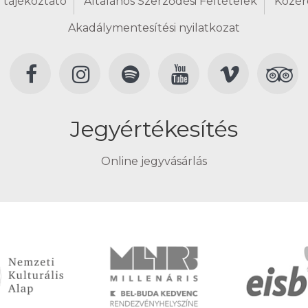
 tájékoztató
Általános Szerződési Feltételek
Közér
Akadálymentesítési nyilatkozat
Jegyértékesítés
Online jegyvásárlás