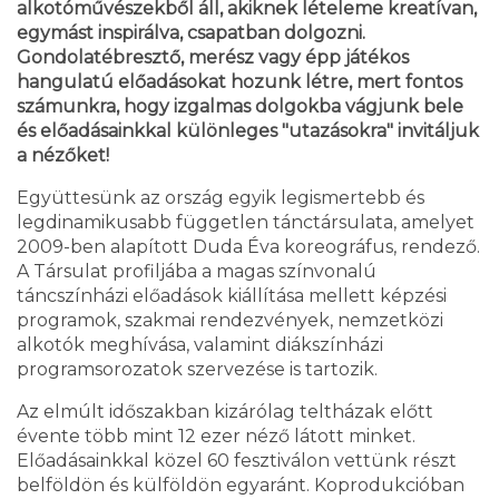
alkotóművészekből áll, akiknek lételeme kreatívan,
egymást inspirálva, csapatban dolgozni.
Gondolatébresztő, merész vagy épp játékos
hangulatú előadásokat hozunk létre, mert fontos
számunkra, hogy izgalmas dolgokba vágjunk bele
és előadásainkkal különleges "utazásokra" invitáljuk
a nézőket!
Együttesünk az ország egyik legismertebb és
legdinamikusabb független tánctársulata, amelyet
2009-ben alapított Duda Éva koreográfus, rendező.
A Társulat profiljába a magas színvonalú
táncszínházi előadások kiállítása mellett képzési
programok, szakmai rendezvények, nemzetközi
alkotók meghívása, valamint diákszínházi
programsorozatok szervezése is tartozik.
Az elmúlt időszakban kizárólag teltházak előtt
évente több mint 12 ezer néző látott minket.
Előadásainkkal közel 60 fesztiválon vettünk részt
belföldön és külföldön egyaránt. Koprodukcióban