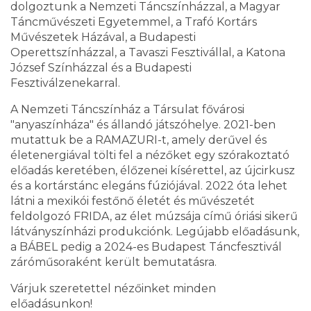
dolgoztunk a Nemzeti Táncszínházzal, a Magyar
Táncművészeti Egyetemmel, a Trafó Kortárs
Művészetek Házával, a Budapesti
Operettszínházzal, a Tavaszi Fesztivállal, a Katona
József Színházzal és a Budapesti
Fesztiválzenekarral.
A Nemzeti Táncszínház a Társulat fővárosi
"anyaszínháza" és állandó játszóhelye. 2021-ben
mutattuk be a RAMAZURI-t, amely derűvel és
életenergiával tölti fel a nézőket egy szórakoztató
előadás keretében, élőzenei kísérettel, az újcirkusz
és a kortárstánc elegáns fúziójával. 2022 óta lehet
látni a mexikói festőnő életét és művészetét
feldolgozó FRIDA, az élet múzsája című óriási sikerű
látványszínházi produkciónk. Legújabb előadásunk,
a BÁBEL pedig a 2024-es Budapest Táncfesztivál
záróműsoraként került bemutatásra.
Várjuk szeretettel nézőinket minden
előadásunkon!