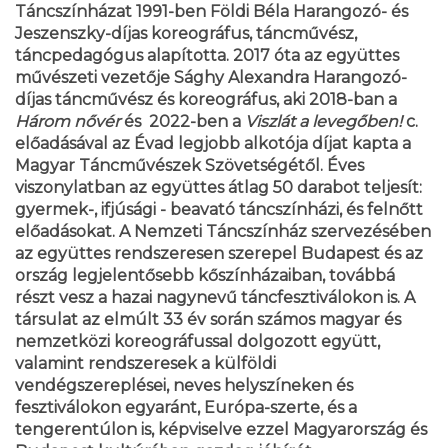
Táncszínházat 1991-ben Földi Béla Harangozó- és
Jeszenszky-díjas koreográfus, táncművész,
táncpedagógus alapította. 2017 óta az együttes
művészeti vezetője Sághy Alexandra Harangozó-
díjas táncművész és koreográfus, aki 2018-ban a
Három nővér
és 2022-ben a
Viszlát a levegőben!
c.
előadásával az Évad legjobb alkotója díjat kapta a
Magyar Táncművészek Szövetségétől. Éves
viszonylatban az együttes átlag 50 darabot teljesít:
gyermek-, ifjúsági - beavató táncszínházi, és felnőtt
előadásokat. A Nemzeti Táncszínház szervezésében
az együttes rendszeresen szerepel Budapest és az
ország legjelentősebb kőszínházaiban, továbbá
részt vesz a hazai nagynevű táncfesztiválokon is. A
társulat az elmúlt 33 év során számos magyar és
nemzetközi koreográfussal dolgozott együtt,
valamint rendszeresek a külföldi
vendégszereplései, neves helyszíneken és
fesztiválokon egyaránt, Európa-szerte, és a
tengerentúlon is, képviselve ezzel Magyarország és