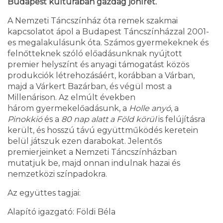
Budapest kultúrában gazdag jóhírét.
A Nemzeti Táncszínház óta remek szakmai
kapcsolatot ápol a Budapest Táncszínházzal 2001-
es megalakulásunk óta. Számos gyermekeknek és
felnőtteknek szóló előadásunknak nyújtott
premier helyszínt és anyagi támogatást közös
produkciók létrehozásáért, korábban a Várban,
majd a Várkert Bazárban, és végül most a
Millenárison. Az elmúlt években
három gyermekelőadásunk, a
Holle anyó
, a
Pinokkió
és a
80 nap alatt a Föld körül
is felújításra
került, és hosszú távú együttműködés keretein
belül játszuk ezen darabokat. Jelentős
premierjeinket a Nemzeti Táncszínházban
mutatjuk be, majd onnan indulnak hazai és
nemzetközi színpadokra.
Az együttes tagjai:
Alapító igazgató: Földi Béla